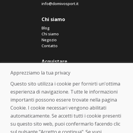
info@domivosport.it
Chi siamo
Blog
Chi siamo
Negozio
Contatto
Acquistare
Negozio online
Apprezziamo la tua privacy
Termini e condizioni commerciali
Spedizione e pagamento
Questo sito utilizza i cookie per fornirti un'ottima
Rimostranza
esperienza di navigazione. Tutte le informazioni
Reso e cambio merce
importanti possono essere trovate nella pagina
Protezione dei dati personali
Cookies
Cookie. I cookie necessari vengono abilitati
automaticamente. Se accetti tutti i cookie presenti
Verificato dai clienti
su questo sito web, puoi confermarlo facendo clic
★
★
★
★
★
sul pulsante "Accetto e continua". Se vuoi