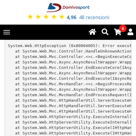
★
★
★
★
★
4,96
48 recensioni
0
Toggle
navigation
System.Web.HttpException (0x80004005): Error executi
   at System.Web.Mvc.Controller.HandleUnknownAction(S
   at System.Web.Mvc.Controller.<>c.<BeginExecuteCore
   at System.Web.Mvc.Async.AsyncResultWrapper.Wrapped
   at System.Web.Mvc.Controller.EndExecuteCore(IAsync
   at System.Web.Mvc.Async.AsyncResultWrapper.Wrapped
   at System.Web.Mvc.Controller.EndExecute(IAsyncResu
   at System.Web.Mvc.MvcHandler.<>c.<BeginProcessRequ
   at System.Web.Mvc.Async.AsyncResultWrapper.Wrapped
   at System.Web.Mvc.MvcHandler.EndProcessRequest(IAs
   at System.Web.Mvc.HttpHandlerUtil.ServerExecuteHtt
   at System.Web.Mvc.HttpHandlerUtil.ServerExecuteHtt
   at System.Web.Mvc.HttpHandlerUtil.ServerExecuteHtt
   at System.Web.HttpServerUtility.ExecuteInternal(IH
   at System.Web.HttpServerUtility.ExecuteInternal(IH
   at System.Web.HttpServerUtility.Execute(IHttpHandl
   at System.Web.HttpServerUtility.Execute(IHttpHandl