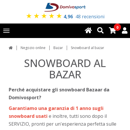
★
★
★
★
★
4,96
48 recensioni
0
Toggle
navigation
Negozio online
Bazar
Snowboard al bazar
SNOWBOARD AL
BAZAR
Perché acquistare gli snowboard Bazaar da
Domivosport?
Garantiamo una garanzia di 1 anno sugli
snowboard usati
e inoltre, tutti sono dopo il
SERVIZIO, pronti per un'esperienza perfetta sulle