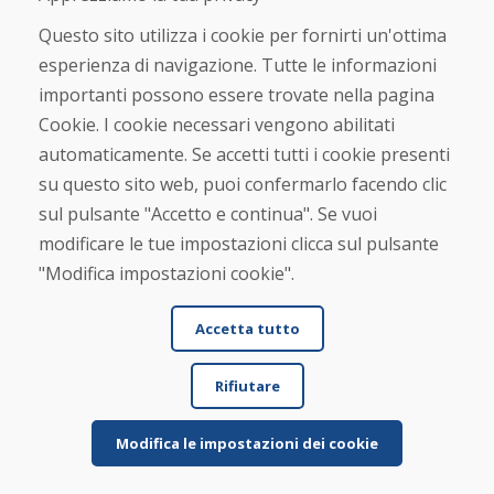
Questo sito utilizza i cookie per fornirti un'ottima
Jürgen Reinhard , 17.12.2025
esperienza di navigazione. Tutte le informazioni
★
★
★
★
★
importanti possono essere trovate nella pagina
Abbiamo ordinato un paio di sci usati e li abbiamo
Cookie. I cookie necessari vengono abilitati
ricevuti entro quattro giorni lavorativi. Gli ...
automaticamente. Se accetti tutti i cookie presenti
su questo sito web, puoi confermarlo facendo clic
sul pulsante "Accetto e continua". Se vuoi
modificare le tue impostazioni clicca sul pulsante
"Modifica impostazioni cookie".
Per saperne di più ...
Accetta tutto
Vedi più recensioni >
Rifiutare
Scrivi una recensione
Modifica le impostazioni dei cookie
★
★
★
★
★