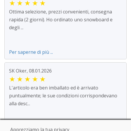
★
★
★
★
★
Ottima selezione, prezzi convenienti, consegna
rapida (2 giorni). Ho ordinato uno snowboard e
degli ...
Per saperne di più ...
SK Oker, 08.01.2026
★
★
★
★
★
L'articolo era ben imballato ed è arrivato
puntualmente; le sue condizioni corrispondevano
alla desc...
Per saperne di più ...
Apprezziamo la tua privacy