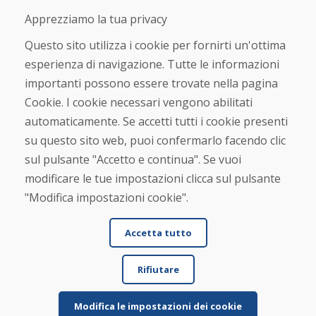
Negozio online
Apprezziamo la tua privacy
Termini e condizioni commerciali
Spedizione e pagamento
Questo sito utilizza i cookie per fornirti un'ottima
Rimostranza
esperienza di navigazione. Tutte le informazioni
Reso e cambio merce
importanti possono essere trovate nella pagina
Protezione dei dati personali
Cookies
Cookie. I cookie necessari vengono abilitati
automaticamente. Se accetti tutti i cookie presenti
Verificato dai clienti
su questo sito web, puoi confermarlo facendo clic
★
★
★
★
★
sul pulsante "Accetto e continua". Se vuoi
modificare le tue impostazioni clicca sul pulsante
"Modifica impostazioni cookie".
Accetta tutto
Rifiutare
© DOMIVOSPORT 2026, tutti i diritti riservati
DUFEKSOFT
-
creazione di siti web
,
creazione di e-shop
Modifica le impostazioni dei cookie