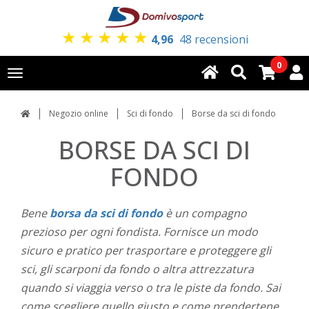
★
★
★
★
★
4,96
48 recensioni
0
Toggle
navigation
Negozio online
Sci di fondo
Borse da sci di fondo
BORSE DA SCI DI
FONDO
Bene
borsa da sci di fondo
è un compagno
prezioso per ogni fondista. Fornisce un modo
sicuro e pratico per trasportare e proteggere gli
sci, gli scarponi da fondo o altra attrezzatura
quando si viaggia verso o tra le piste da fondo. Sai
come scegliere quello giusto e come prendertene