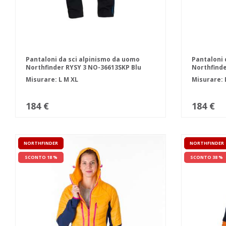
Pantaloni da sci alpinismo da uomo
Pantaloni 
Northfinder RYSY 3 NO-36613SKP Blu
Northfinde
scuro e nero
Arancio
Misurare:
L
M
XL
Misurare:
184 €
184 €
NORTHFINDER
NORTHFINDER
SCONTO 18 %
SCONTO 38 %