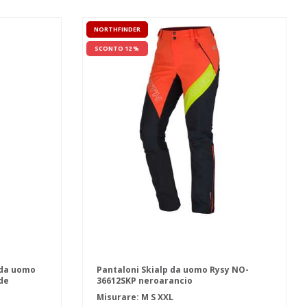
NORTHFINDER
SCONTO 12 %
i da uomo
Pantaloni Skialp da uomo Rysy NO-
de
36612SKP neroarancio
Misurare:
M
S
XXL