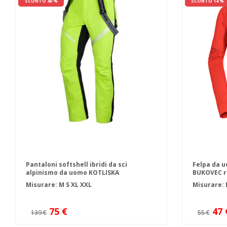
SCONTO 46 %
SCONTO 14 %
Pantaloni softshell ibridi da sci
Felpa da u
alpinismo da uomo KOTLISKA
BUKOVEC r
Misurare:
M
S
XL
XXL
Misurare:
75 €
47 
139 €
55 €