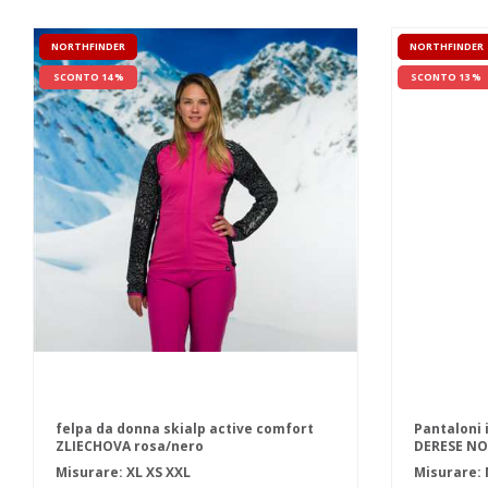
NORTHFINDER
NORTHFINDER
SCONTO 14 %
SCONTO 13 %
felpa da donna skialp active comfort
Pantaloni 
ZLIECHOVA rosa/nero
DERESE NO
Misurare:
XL
XS
XXL
Misurare: