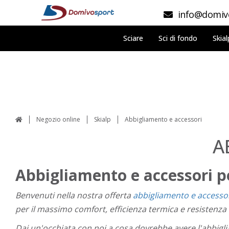
info@domivo
Sciare
Sci di fondo
Skial
Negozio online
Skialp
Abbigliamento e accessori
A
Abbigliamento e accessori pe
Benvenuti nella nostra offerta
abbigliamento e accesso
per il massimo comfort, efficienza termica e resistenza
Dai un'occhiata con noi a cosa dovrebbe avere l'abbigli