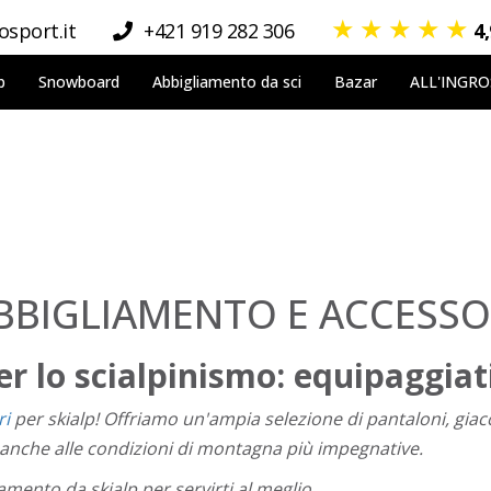
★
★
★
★
★
sport.it
+421 919 282 306
4
p
Snowboard
Abbigliamento da sci
Bazar
ALL'INGR
BBIGLIAMENTO E ACCESSO
r lo scialpinismo: equipaggiati
ri
per skialp! Offriamo un'ampia selezione di pantaloni, giacc
 anche alle condizioni di montagna più impegnative.
amento da skialp per servirti al meglio.