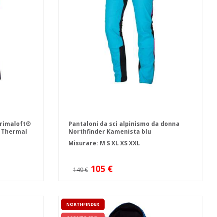
Primaloft®
Pantaloni da sci alpinismo da donna
 Thermal
Northfinder Kamenista blu
Misurare:
M
S
XL
XS
XXL
105 €
149 €
NORTHFINDER