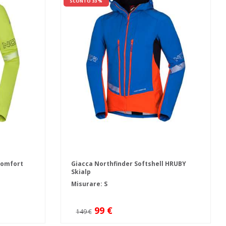
SCONTO 33 %
comfort
Giacca Northfinder Softshell HRUBY
Skialp
Misurare: S
99 €
149 €