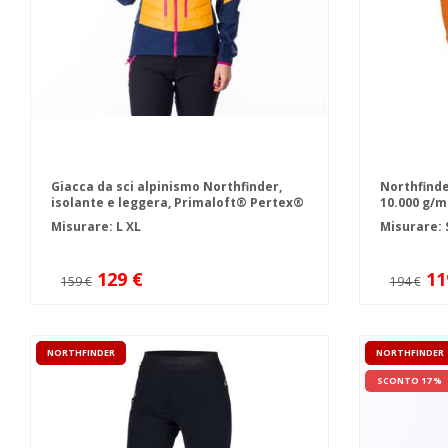
Giacca da sci alpinismo Northfinder,
Northfinde
isolante e leggera, Primaloft® Pertex®
10.000 g/m
TAN
Misurare:
L
XL
Misurare: 
129 €
11
159 €
194 €
NORTHFINDER
NORTHFINDER
SCONTO 17 %