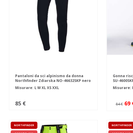
Pantaloni da sci alpinismo da donna
Gonna ris
Northfinder Zdiarska NO-46632SKP nero
SU-4600SK
nero
Misurare:
L
M
XL
XS
XXL
Misurare:
85 €
69 
84 €
NORTHFINDER
NORTHFINDER