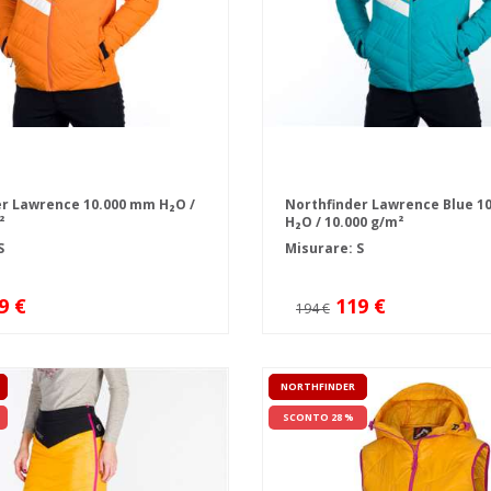
r Lawrence 10.000 mm H₂O /
Northfinder Lawrence Blue 1
²
H₂O / 10.000 g/m²
S
Misurare: S
9 €
119 €
194 €
NORTHFINDER
SCONTO 28 %