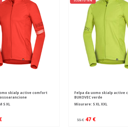
SCONTO 14 %
omo skialp active comfort
Felpa da uomo skialp active 
ossoarancione
BUKOVEC verde
M
S
XL
Misurare:
S
XL
XXL
€
47 €
55 €