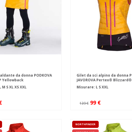
caldante da donna PODKOVA
Gilet da sci alpino da donna 
P Yellowback
JAVOROVA Pertex® Blizzard®
Comfort
L
M
S
XL
XS
XXL
Misurare:
L
S
XXL
€
99 €
139 €
NORTHFINDER