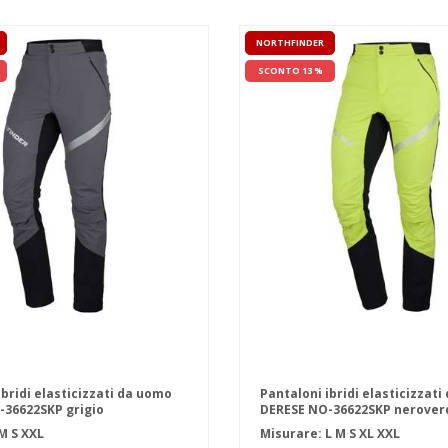
NORTHFINDER
SCONTO 13 %
ibridi elasticizzati da uomo
Pantaloni ibridi elasticizzat
-36622SKP grigio
DERESE NO-36622SKP nerover
M
S
XXL
Misurare:
L
M
S
XL
XXL