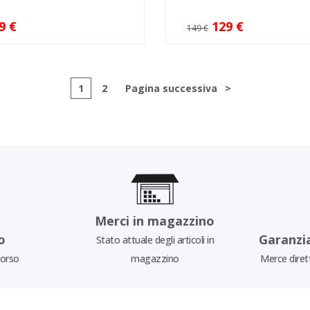
9 €
129 €
149 €
1
2
Pagina successiva
>
Merci in magazzino
o
Garanzi
Stato attuale degli articoli in
borso
magazzino
Merce diret