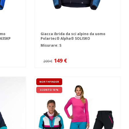
omo
Giacca ibrida da sci alpino da uomo
063SKP
Polartec® Alpha® SOLISKO
Misurare: S
149 €
209 €
NORTHFINDER
SCONTO 10 %