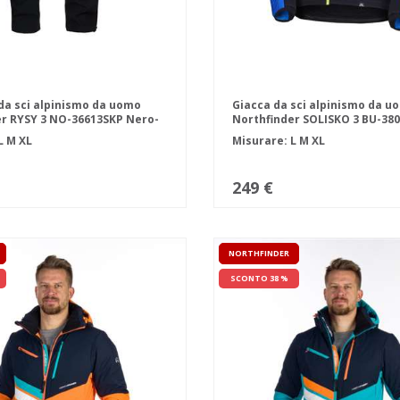
da sci alpinismo da uomo
Giacca da sci alpinismo da u
r RYSY 3 NO-36613SKP Nero-
Northfinder SOLISKO 3 BU-38
DARKBLUEBLACK
L
M
XL
Misurare:
L
M
XL
249 €
NORTHFINDER
SCONTO 38 %