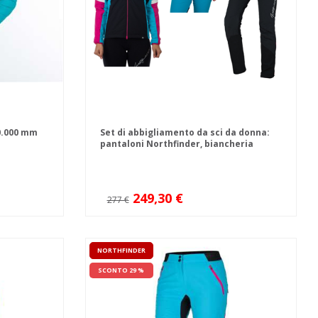
0.000 mm
Set di abbigliamento da sci da donna:
pantaloni Northfinder, biancheria
intima termica + giacca da sci
alpinismo Northfinder
249,30 €
277 €
NORTHFINDER
SCONTO 29 %