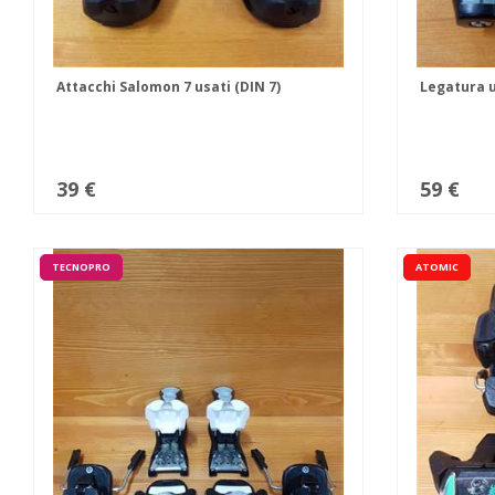
Attacchi Salomon 7 usati (DIN 7)
Legatura u
39 €
59 €
TECNOPRO
ATOMIC