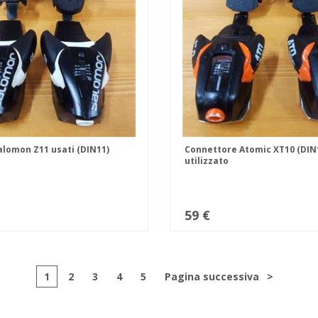
alomon Z11 usati (DIN11)
Connettore Atomic XT10 (DIN
utilizzato
59 €
1
2
3
4
5
Pagina successiva
>