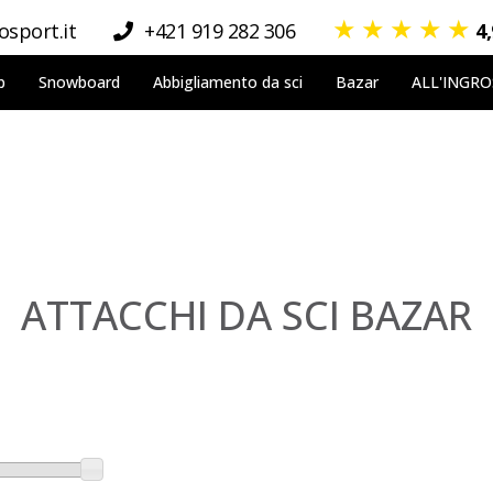
★
★
★
★
★
sport.it
+421 919 282 306
4
p
Snowboard
Abbigliamento da sci
Bazar
ALL'INGR
ATTACCHI DA SCI BAZAR