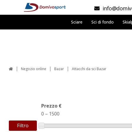
info@domivo
Sciare
Sci di fondo
Skial
Negozio online
Bazar
Attacchi da sci Bazar
Prezzo €
0
–
1500
Filtro