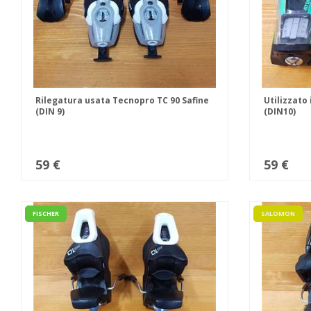
Rilegatura usata Tecnopro TC 90 Safine
Utilizzato
(DIN 9)
(DIN10)
59 €
59 €
FISCHER
SALOMON