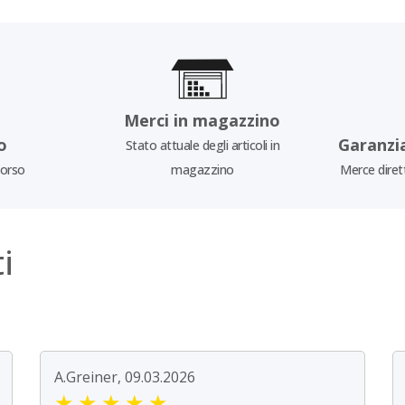
Merci in magazzino
o
Garanzi
Stato attuale degli articoli in
borso
magazzino
Merce diret
i
A.Greiner, 09.03.2026
★
★
★
★
★