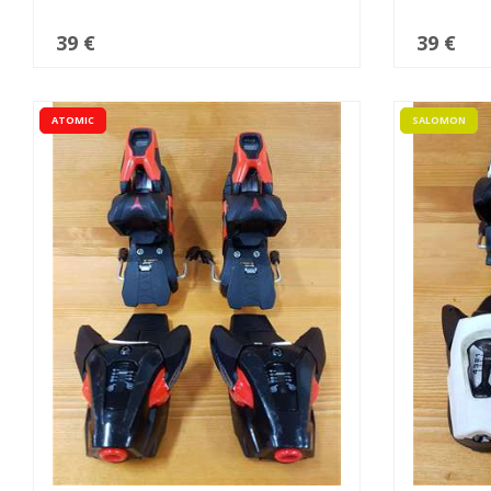
39 €
39 €
ATOMIC
SALOMON