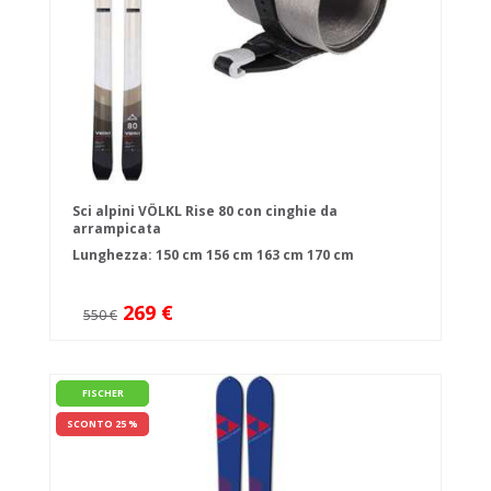
Sci alpini VÖLKL Rise 80 con cinghie da
arrampicata
Lunghezza:
150 cm
156 cm
163 cm
170 cm
269 €
550 €
FISCHER
SCONTO 25 %