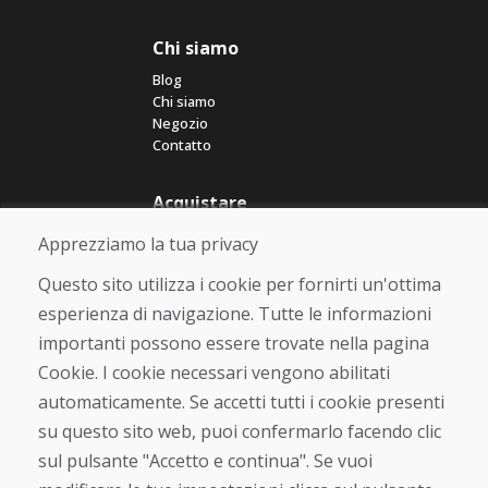
Chi siamo
Blog
Chi siamo
Negozio
Contatto
Acquistare
Negozio online
Apprezziamo la tua privacy
Termini e condizioni commerciali
Spedizione e pagamento
Questo sito utilizza i cookie per fornirti un'ottima
Rimostranza
esperienza di navigazione. Tutte le informazioni
Reso e cambio merce
importanti possono essere trovate nella pagina
Protezione dei dati personali
Cookies
Cookie. I cookie necessari vengono abilitati
automaticamente. Se accetti tutti i cookie presenti
Verificato dai clienti
su questo sito web, puoi confermarlo facendo clic
★
★
★
★
★
sul pulsante "Accetto e continua". Se vuoi