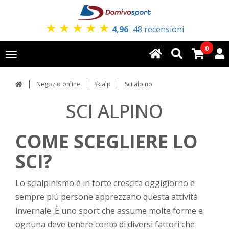
★
★
★
★
★
4,96
48 recensioni
0
Toggle
navigation
Negozio online
Skialp
Sci alpino
SCI ALPINO
COME SCEGLIERE LO
SCI?
Lo scialpinismo è in forte crescita oggigiorno e
sempre più persone apprezzano questa attività
invernale. È uno sport che assume molte forme e
ognuna deve tenere conto di diversi fattori che