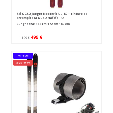
Sci OGSO Jaeger Neoteric UL, 80 + cinture da
arrampicata OGSO Haftfell O
Lunghezza:
164 cm
172 cm
180 cm
499 €
1 199 €
FRITSCHI
SCONTO 9 %