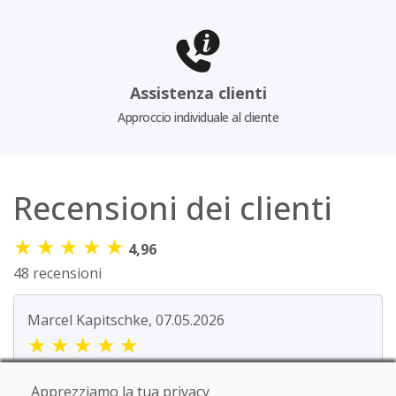
Assistenza clienti
Approccio individuale al cliente
Recensioni dei clienti
★
★
★
★
★
4,96
48 recensioni
Marcel Kapitschke, 07.05.2026
★
★
★
★
★
Salve, sono molto soddisfatto degli sci. Non
Apprezziamo la tua privacy
presentano quasi nessun segno di usura.