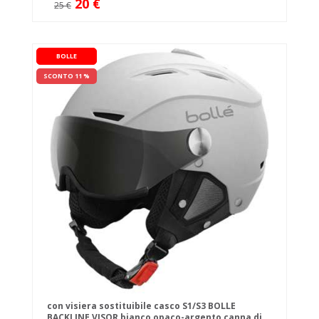
20 €
25 €
BOLLE
SCONTO 11 %
con visiera sostituibile casco S1/S3 BOLLE
BACKLINE VISOR bianco opaco-argento canna di