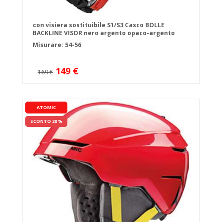
con visiera sostituibile S1/S3 Casco BOLLE
BACKLINE VISOR nero argento opaco-argento
canna di fucile
Misurare: 54-56
149 €
169 €
ATOMIC
SCONTO 28 %