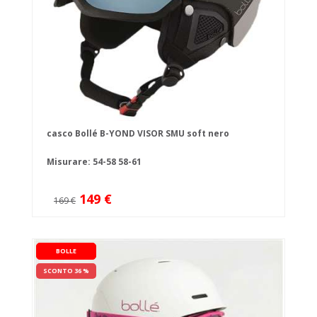
casco Bollé B-YOND VISOR SMU soft nero
Misurare:
54-58
58-61
149 €
169 €
BOLLE
SCONTO 36 %