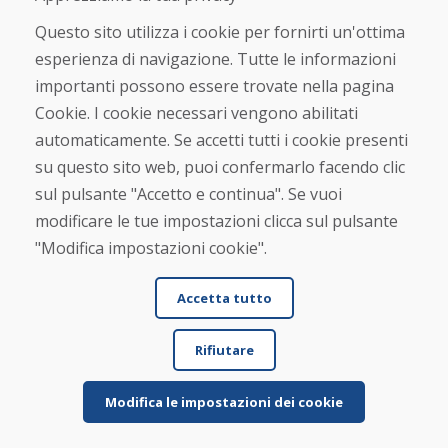
Questo sito utilizza i cookie per fornirti un'ottima
esperienza di navigazione. Tutte le informazioni
importanti possono essere trovate nella pagina
Cookie. I cookie necessari vengono abilitati
automaticamente. Se accetti tutti i cookie presenti
su questo sito web, puoi confermarlo facendo clic
A.Greiner, 09.03.2026
sul pulsante "Accetto e continua". Se vuoi
★
★
★
★
★
modificare le tue impostazioni clicca sul pulsante
Gli sci usati sono arrivati ben imballati entro 5
"Modifica impostazioni cookie".
giorni. Li ho ordinati durante il fine settimana. ...
Accetta tutto
Rifiutare
Per saperne di più ...
Modifica le impostazioni dei cookie
Beky, 06.02.2026