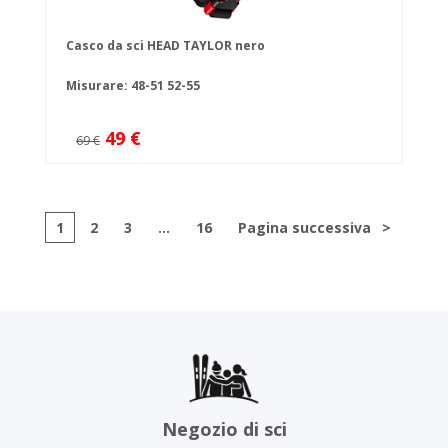
Casco da sci HEAD TAYLOR nero
Misurare:
48-51
52-55
49 €
69 €
1
2
3
...
16
Pagina successiva
>
Negozio di sci