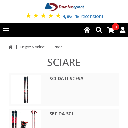
★
★
★
★
★
4,96
48 recensioni
0
Toggle
navigation
Negozio online
Sciare
SCIARE
SCI DA DISCESA
SET DA SCI