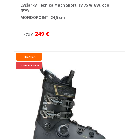
Lyžiarky Tecnica Mach Sport HV 75 W GW, cool
grey
MONDOPOINT: 24,5 cm
249 €
478 €
TECNICA
SCONTO 15 %