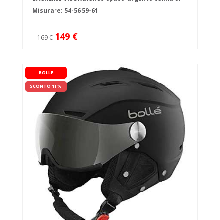
fucile
Misurare:
54-56
59-61
149 €
169 €
BOLLE
SCONTO 11 %