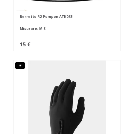
Berretto R2 Pompon ATK03E
Misurare:
M
S
15 €
4F