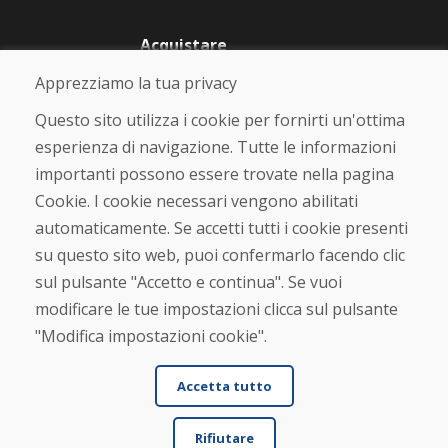
Acquistare
Negozio online
Apprezziamo la tua privacy
Termini e condizioni commerciali
Spedizione e pagamento
Questo sito utilizza i cookie per fornirti un'ottima
Rimostranza
esperienza di navigazione. Tutte le informazioni
Reso e cambio merce
importanti possono essere trovate nella pagina
Protezione dei dati personali
Cookies
Cookie. I cookie necessari vengono abilitati
automaticamente. Se accetti tutti i cookie presenti
Verificato dai clienti
su questo sito web, puoi confermarlo facendo clic
★
★
★
★
★
sul pulsante "Accetto e continua". Se vuoi
modificare le tue impostazioni clicca sul pulsante
"Modifica impostazioni cookie".
Accetta tutto
Rifiutare