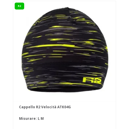
R2
Cappello R2 Velocità ATK04G
Misurare:
L
M