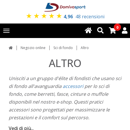
★
★
★
★
★
4,96
48 recensioni
0
Toggle
navigation
Negozio online
Sci di fondo
Altro
ALTRO
Unisciti a un gruppo d'élite di fondisti che usano sci
di fondo all'avanguardia
accessori
per lo sci di
fondo, come berretti, fasce, cinture o muffole
disponibili nel nostro e-shop. Questi pratici
accessori sono progettati per massimizzare le
prestazioni e il comfort sul percorso.
Vedi di più...