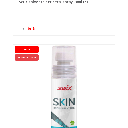
SWIX solvente per cera, spray 70ml I61C
5 €
9 €
SWIX
SCONTO 36 %