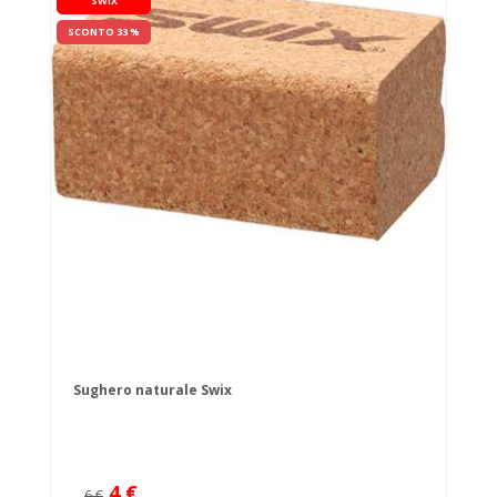
SWIX
SCONTO 33 %
Sughero naturale Swix
4 €
6 €