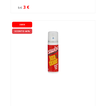
3 €
5 €
SWIX
SCONTO 44 %