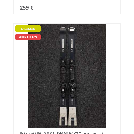
259 €
SALOMON
SCONTO 17 %
Sci usati SALOMON S/MAX W X7 TI + attacchi