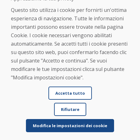
Questo sito utilizza i cookie per fornirti un'ottima
Jürgen Reinhard , 17.12.2025
esperienza di navigazione. Tutte le informazioni
★
★
★
★
★
importanti possono essere trovate nella pagina
Abbiamo ordinato un paio di sci usati e li abbiamo
Cookie. I cookie necessari vengono abilitati
ricevuti entro quattro giorni lavorativi. Gli ...
automaticamente. Se accetti tutti i cookie presenti
su questo sito web, puoi confermarlo facendo clic
sul pulsante "Accetto e continua". Se vuoi
modificare le tue impostazioni clicca sul pulsante
Per saperne di più ...
"Modifica impostazioni cookie".
Accetta tutto
Vedi più recensioni >
Rifiutare
Scrivi una recensione
Modifica le impostazioni dei cookie
★
★
★
★
★