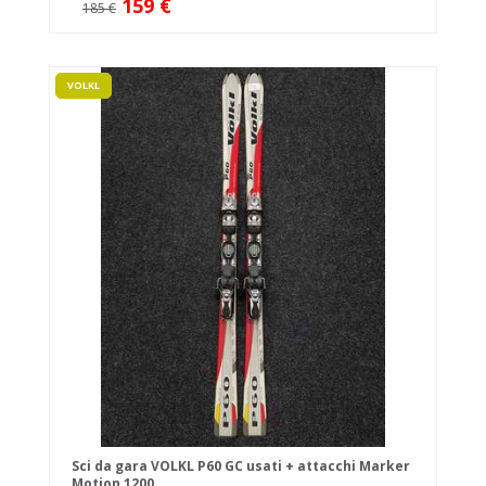
159 €
185 €
VOLKL
Sci da gara VOLKL P60 GC usati + attacchi Marker
Motion 1200