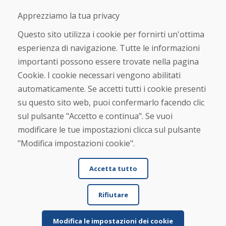
Apprezziamo la tua privacy
Acquistare
Questo sito utilizza i cookie per fornirti un'ottima
Negozio online
Termini e condizioni commerciali
esperienza di navigazione. Tutte le informazioni
Spedizione e pagamento
importanti possono essere trovate nella pagina
Rimostranza
Cookie. I cookie necessari vengono abilitati
Reso e cambio merce
Protezione dei dati personali
automaticamente. Se accetti tutti i cookie presenti
Cookies
su questo sito web, puoi confermarlo facendo clic
sul pulsante "Accetto e continua". Se vuoi
Verificato dai clienti
modificare le tue impostazioni clicca sul pulsante
★
★
★
★
★
"Modifica impostazioni cookie".
Accetta tutto
Rifiutare
Modifica le impostazioni dei cookie