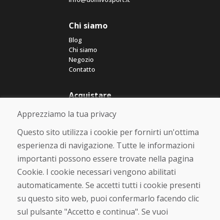
Chi siamo
Blog
Chi siamo
Negozio
Contatto
Acquistare
Negozio online
Apprezziamo la tua privacy
Termini e condizioni commerciali
Spedizione e pagamento
Questo sito utilizza i cookie per fornirti un'ottima
Rimostranza
esperienza di navigazione. Tutte le informazioni
Reso e cambio merce
importanti possono essere trovate nella pagina
Protezione dei dati personali
Cookies
Cookie. I cookie necessari vengono abilitati
automaticamente. Se accetti tutti i cookie presenti
Verificato dai clienti
su questo sito web, puoi confermarlo facendo clic
★
★
★
★
★
sul pulsante "Accetto e continua". Se vuoi