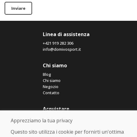
Inviare
Linea di assistenza
+421 919 282 306
info@domivosport.it
Chi siamo
Blog
Chi siamo
Negozio
Contatto
Acquistare
Negozio online
Apprezziamo la tua privacy
Termini e condizioni commerciali
Spedizione e pagamento
Questo sito utilizza i cookie per fornirti un'ottima
Rimostranza