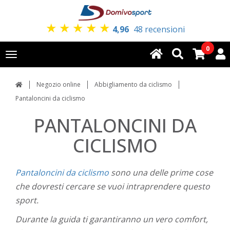
★
★
★
★
★
4,96
48 recensioni
0
Toggle
navigation
Negozio online
Abbigliamento da ciclismo
Pantaloncini da ciclismo
PANTALONCINI DA
CICLISMO
Pantaloncini da ciclismo
sono una delle prime cose
che dovresti cercare se vuoi intraprendere questo
sport.
Durante la guida ti garantiranno un vero comfort,