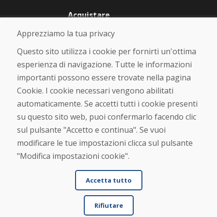
Acquistare
Negozio online
Apprezziamo la tua privacy
Termini e condizioni commerciali
Spedizione e pagamento
Questo sito utilizza i cookie per fornirti un'ottima
Rimostranza
esperienza di navigazione. Tutte le informazioni
Reso e cambio merce
importanti possono essere trovate nella pagina
Protezione dei dati personali
Cookies
Cookie. I cookie necessari vengono abilitati
automaticamente. Se accetti tutti i cookie presenti
Verificato dai clienti
su questo sito web, puoi confermarlo facendo clic
★
★
★
★
★
sul pulsante "Accetto e continua". Se vuoi
modificare le tue impostazioni clicca sul pulsante
"Modifica impostazioni cookie".
Accetta tutto
Rifiutare
© DOMIVOSPORT 2026, tutti i diritti riservati