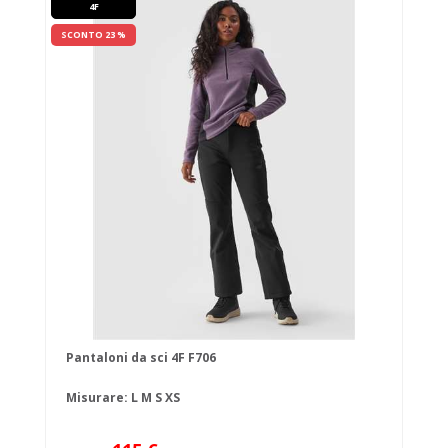
4F
SCONTO 23 %
Pantaloni da sci 4F F706
Misurare:
L
M
S
XS