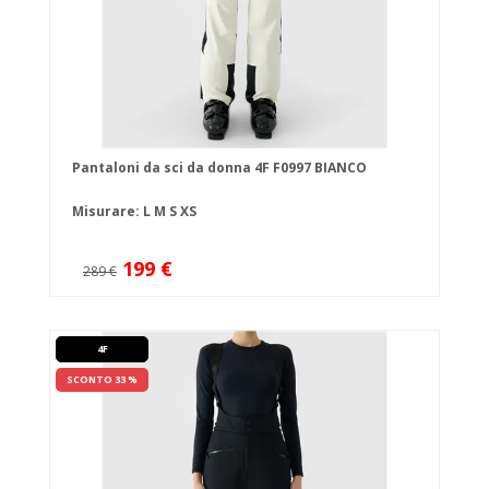
Pantaloni da sci da donna 4F F0997 BIANCO
Misurare:
L
M
S
XS
199 €
289 €
4F
SCONTO 33 %