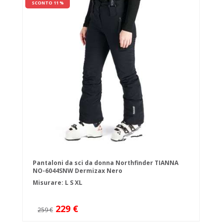
SCONTO 11 %
Pantaloni da sci da donna Northfinder TIANNA
NO-6044SNW Dermizax Nero
Misurare:
L
S
XL
229 €
259 €