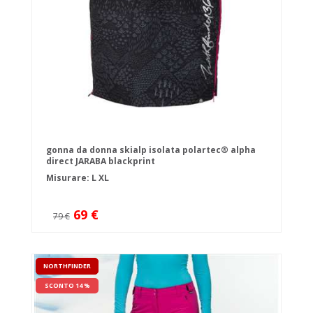
gonna da donna skialp isolata polartec® alpha
direct JARABA blackprint
Misurare:
L
XL
69 €
79 €
NORTHFINDER
SCONTO 14 %