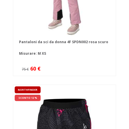
Pantaloni da sci da donna 4F SPDN002 rosa scuro
Misurare:
M
XS
60 €
75 €
NORTHFINDER
SCONTO 12 %