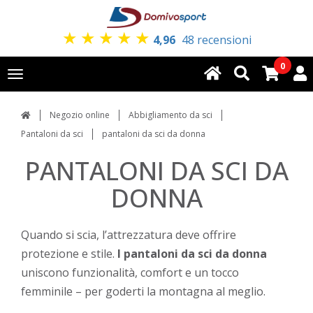
★
★
★
★
★
4,96
48 recensioni
0
Toggle
navigation
Negozio online
Abbigliamento da sci
Pantaloni da sci
pantaloni da sci da donna
PANTALONI DA SCI DA
DONNA
Quando si scia, l’attrezzatura deve offrire
protezione e stile.
I pantaloni da sci da donna
uniscono funzionalità, comfort e un tocco
femminile – per goderti la montagna al meglio.