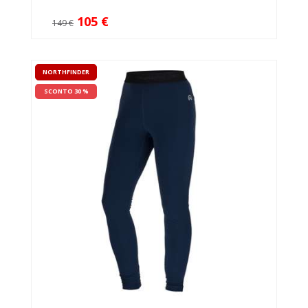
105 €
149 €
NORTHFINDER
SCONTO 30 %