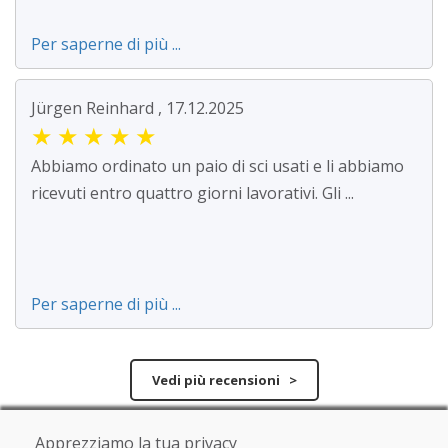
Per saperne di più ...
Jürgen Reinhard , 17.12.2025
★
★
★
★
★
Abbiamo ordinato un paio di sci usati e li abbiamo
ricevuti entro quattro giorni lavorativi. Gli ...
Per saperne di più ...
Vedi più recensioni >
Scrivi una recensione
Apprezziamo la tua privacy