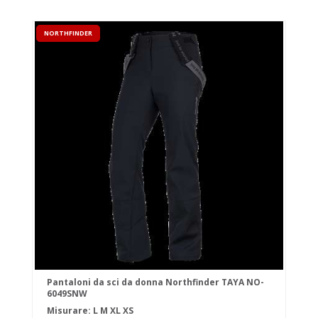
NORTHFINDER
Pantaloni da sci da donna Northfinder TAYA NO-
6049SNW
Misurare:
L
M
XL
XS