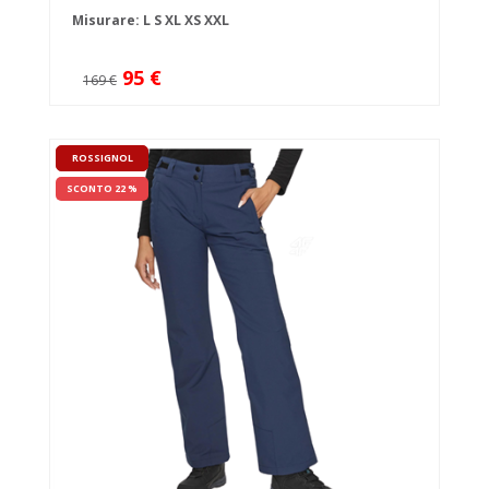
Misurare:
L
S
XL
XS
XXL
95 €
169 €
ROSSIGNOL
SCONTO 22 %