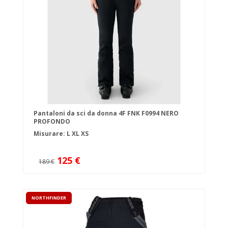
Pantaloni da sci da donna 4F FNK F0994 NERO
PROFONDO
Misurare:
L
XL
XS
125 €
189 €
NORTHFINDER