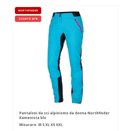
NORTHFINDER
SCONTO 29 %
Pantaloni da sci alpinismo da donna Northfinder
Kamenista blu
Misurare:
M
S
XL
XS
XXL