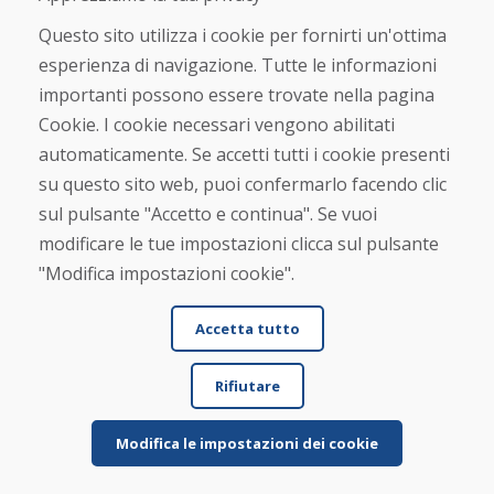
★
★
★
★
★
Questo sito utilizza i cookie per fornirti un'ottima
esperienza di navigazione. Tutte le informazioni
importanti possono essere trovate nella pagina
Cookie. I cookie necessari vengono abilitati
automaticamente. Se accetti tutti i cookie presenti
su questo sito web, puoi confermarlo facendo clic
sul pulsante "Accetto e continua". Se vuoi
Nome e cognome
modificare le tue impostazioni clicca sul pulsante
"Modifica impostazioni cookie".
E-mail
Accetta tutto
Rifiutare
Inviare
Modifica le impostazioni dei cookie