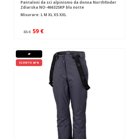
Pantaloni da sci alpinismo da donna Northfinder
Zdiarska NO-46632SKP blu notte
Misurare:
L
M
XL
XS
XXL
59 €
85 €
4F
SCONTO 40 %