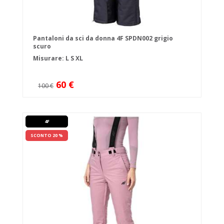
Pantaloni da sci da donna 4F SPDN002 grigio
scuro
Misurare:
L
S
XL
60 €
100 €
4F
SCONTO 20 %