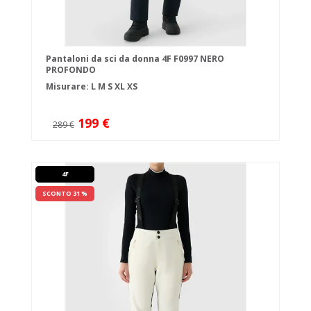
Pantaloni da sci da donna 4F F0997 NERO
PROFONDO
Misurare:
L
M
S
XL
XS
199 €
289 €
4F
SCONTO 31 %