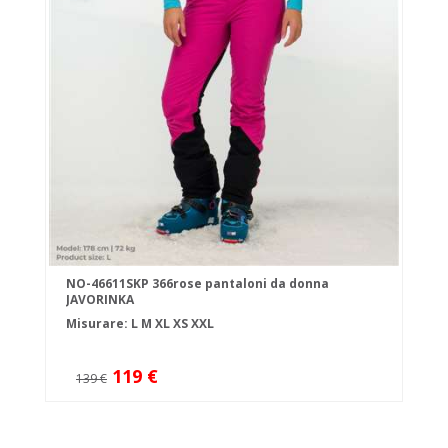
NO-46611SKP 366rose pantaloni da donna
JAVORINKA
Misurare:
L
M
XL
XS
XXL
119 €
139 €