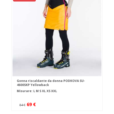
Gonna riscaldante da donna PODKOVA SU-
4600SKP Yellowback
Misurare:
L
M
S
XL
XS
XXL
69 €
84 €