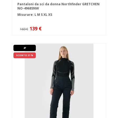
Pantaloni da sci da donna Northfinder GRETCHEN
NO-4968SNW
Misurare:
L
M
S
XL
XS
139 €
169 €
4F
SCONTO 31 %