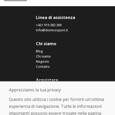
Linea di assistenza
+421 919 282 306
info@domivosport.it
Chi siamo
Blog
Chi siamo
Negozio
Contatto
Acquistare
Negozio online
Apprezziamo la tua privacy
Termini e condizioni commerciali
Spedizione e pagamento
Questo sito utilizza i cookie per fornirti un'ottima
Rimostranza
esperienza di navigazione. Tutte le informazioni
Reso e cambio merce
importanti possono essere trovate nella pagina
Protezione dei dati personali