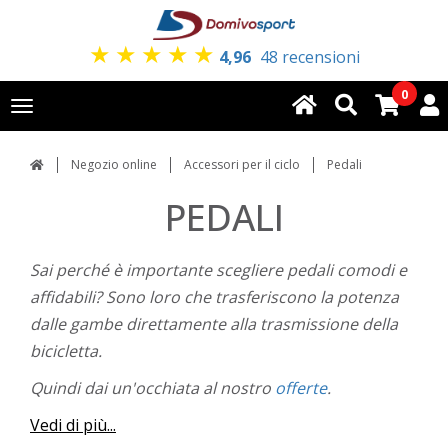
★
★
★
★
★
4,96
48 recensioni
0
Toggle
navigation
Negozio online
Accessori per il ciclo
Pedali
PEDALI
Sai perché è importante scegliere pedali comodi e
affidabili? Sono loro che trasferiscono la potenza
dalle gambe direttamente alla trasmissione della
bicicletta.
Quindi dai un'occhiata al nostro
offerte
.
Vedi di più...