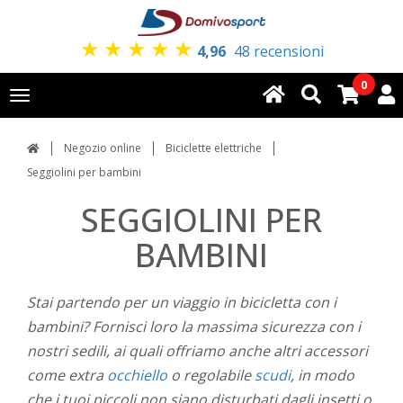
★
★
★
★
★
4,96
48 recensioni
0
Toggle
navigation
Negozio online
Biciclette elettriche
Seggiolini per bambini
SEGGIOLINI PER
BAMBINI
Stai partendo per un viaggio in bicicletta con i
bambini? Fornisci loro la massima sicurezza con i
nostri sedili, ai quali offriamo anche altri accessori
come extra
occhiello
o regolabile
scudi
, in modo
che i tuoi piccoli non siano disturbati dagli insetti o