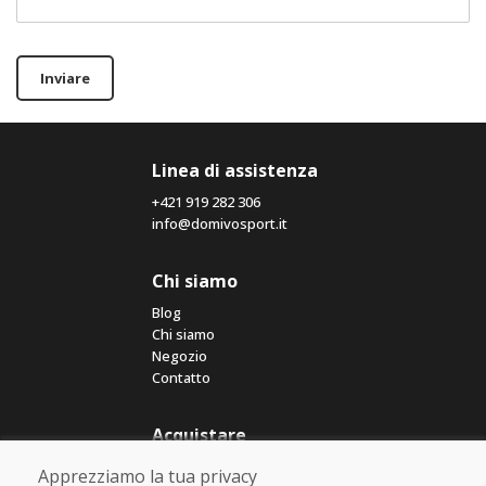
Inviare
Linea di assistenza
+421 919 282 306
info@domivosport.it
Chi siamo
Blog
Chi siamo
Negozio
Contatto
Acquistare
Negozio online
Apprezziamo la tua privacy