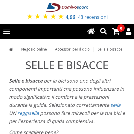
★
★
★
★
★
4,96
48 recensioni
0
Toggle
navigation
Negozio online
Accessori per il ciclo
Selle e bisacce
SELLE E BISACCE
Selle e bisacce
per la bici sono uno degli altri
componenti importanti che possono influenzare in
modo significativo il comfort e le prestazioni
durante la guida. Selezionato correttamente
sella
UN
reggisella
possono fare miracoli per la tua bici e
per l'esperienza di guida complessiva.
Come scegliere bene?