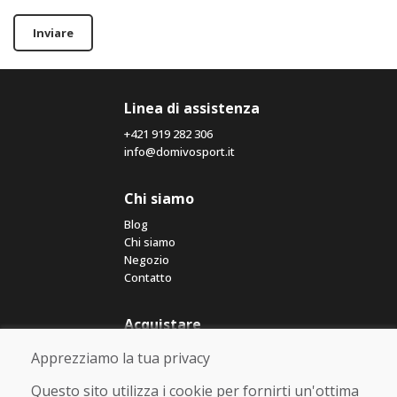
Inviare
Linea di assistenza
+421 919 282 306
info@domivosport.it
Chi siamo
Blog
Chi siamo
Negozio
Contatto
Acquistare
Negozio online
Apprezziamo la tua privacy
Termini e condizioni commerciali
Spedizione e pagamento
Questo sito utilizza i cookie per fornirti un'ottima