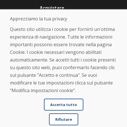
Acquistare
Negozio online
Apprezziamo la tua privacy
Termini e condizioni commerciali
Spedizione e pagamento
Questo sito utilizza i cookie per fornirti un'ottima
Rimostranza
esperienza di navigazione. Tutte le informazioni
Reso e cambio merce
importanti possono essere trovate nella pagina
Protezione dei dati personali
Cookies
Cookie. I cookie necessari vengono abilitati
automaticamente. Se accetti tutti i cookie presenti
Verificato dai clienti
su questo sito web, puoi confermarlo facendo clic
★
★
★
★
★
sul pulsante "Accetto e continua". Se vuoi
modificare le tue impostazioni clicca sul pulsante
"Modifica impostazioni cookie".
Accetta tutto
Rifiutare
© DOMIVOSPORT 2026, tutti i diritti riservati