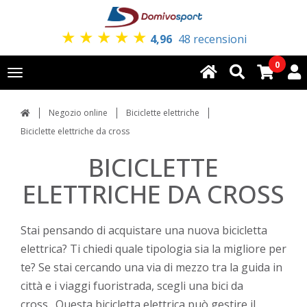
★
★
★
★
★
4,96
48 recensioni
0
Toggle
navigation
Negozio online
Biciclette elettriche
Biciclette elettriche da cross
BICICLETTE
ELETTRICHE DA CROSS
Stai pensando di acquistare una nuova bicicletta
elettrica? Ti chiedi quale tipologia sia la migliore per
te? Se stai cercando una via di mezzo tra la guida in
città e i viaggi fuoristrada, scegli una bici da
cross. Questa bicicletta elettrica può gestire il