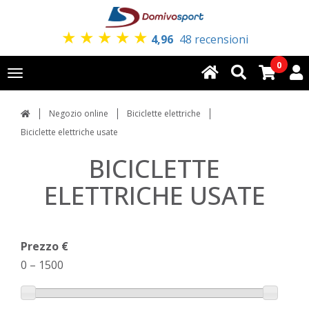
★
★
★
★
★
4,96
48 recensioni
0
Toggle
navigation
Negozio online
Biciclette elettriche
Biciclette elettriche usate
BICICLETTE
ELETTRICHE USATE
Prezzo €
0
–
1500