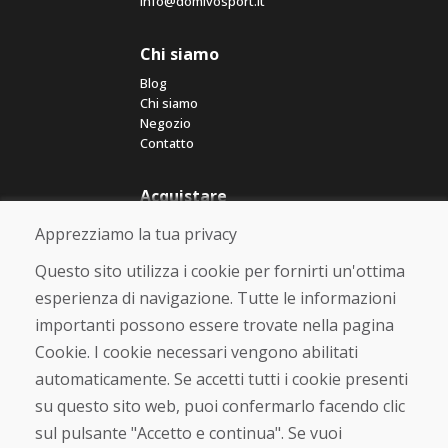
info@domivosport.it
Chi siamo
Blog
Chi siamo
Negozio
Contatto
Acquistare
Negozio online
Apprezziamo la tua privacy
Termini e condizioni commerciali
Spedizione e pagamento
Questo sito utilizza i cookie per fornirti un'ottima
Rimostranza
esperienza di navigazione. Tutte le informazioni
Reso e cambio merce
importanti possono essere trovate nella pagina
Protezione dei dati personali
Cookies
Cookie. I cookie necessari vengono abilitati
automaticamente. Se accetti tutti i cookie presenti
Verificato dai clienti
su questo sito web, puoi confermarlo facendo clic
★
★
★
★
★
sul pulsante "Accetto e continua". Se vuoi