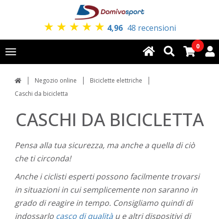
★
★
★
★
★
4,96
48 recensioni
0
Toggle
navigation
Negozio online
Biciclette elettriche
Caschi da bicicletta
CASCHI DA BICICLETTA
Pensa alla tua sicurezza, ma anche a quella di ciò
che ti circonda!
Anche i ciclisti esperti possono facilmente trovarsi
in situazioni in cui semplicemente non saranno in
grado di reagire in tempo. Consigliamo quindi di
indossarlo
casco di qualità
u e altri dispositivi di