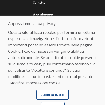
Contatto
Acquistare
Negozio online
Apprezziamo la tua privacy
Termini e condizioni commerciali
Spedizione e pagamento
Questo sito utilizza i cookie per fornirti un'ottima
Rimostranza
esperienza di navigazione. Tutte le informazioni
Reso e cambio merce
importanti possono essere trovate nella pagina
Protezione dei dati personali
Cookies
Cookie. I cookie necessari vengono abilitati
automaticamente. Se accetti tutti i cookie presenti
Verificato dai clienti
su questo sito web, puoi confermarlo facendo clic
★
★
★
★
★
sul pulsante "Accetto e continua". Se vuoi
modificare le tue impostazioni clicca sul pulsante
"Modifica impostazioni cookie".
Accetta tutto