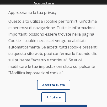
Acquistare
Negozio online
Apprezziamo la tua privacy
Termini e condizioni commerciali
Spedizione e pagamento
Questo sito utilizza i cookie per fornirti un'ottima
Rimostranza
esperienza di navigazione. Tutte le informazioni
Reso e cambio merce
importanti possono essere trovate nella pagina
Protezione dei dati personali
Cookies
Cookie. I cookie necessari vengono abilitati
automaticamente. Se accetti tutti i cookie presenti
Verificato dai clienti
su questo sito web, puoi confermarlo facendo clic
★
★
★
★
★
sul pulsante "Accetto e continua". Se vuoi
modificare le tue impostazioni clicca sul pulsante
"Modifica impostazioni cookie".
Accetta tutto
Rifiutare
© DOMIVOSPORT 2026, tutti i diritti riservati
DUFEKSOFT
-
creazione di siti web
,
creazione di e-shop