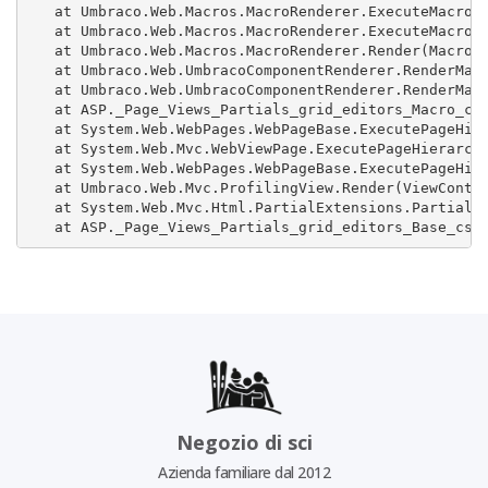
   at Umbraco.Web.Macros.MacroRenderer.ExecuteMacroWi
   at Umbraco.Web.Macros.MacroRenderer.ExecuteMacroOf
   at Umbraco.Web.Macros.MacroRenderer.Render(MacroMo
   at Umbraco.Web.UmbracoComponentRenderer.RenderMacr
   at Umbraco.Web.UmbracoComponentRenderer.RenderMacr
   at ASP._Page_Views_Partials_grid_editors_Macro_csh
   at System.Web.WebPages.WebPageBase.ExecutePageHier
   at System.Web.Mvc.WebViewPage.ExecutePageHierarchy
   at System.Web.WebPages.WebPageBase.ExecutePageHier
   at Umbraco.Web.Mvc.ProfilingView.Render(ViewContex
   at System.Web.Mvc.Html.PartialExtensions.Partial(H
   at ASP._Page_Views_Partials_grid_editors_Base_csh
Negozio di sci
Azienda familiare dal 2012