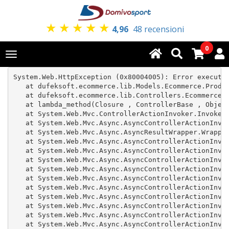
★
★
★
★
★
4,96
48 recensioni
0
Toggle
navigation
System.Web.HttpException (0x80004005): Error executin
   at dufeksoft.ecommerce.lib.Models.Ecommerce.Produc
   at dufeksoft.ecommerce.lib.Controllers.Ecommerce.P
   at lambda_method(Closure , ControllerBase , Object
   at System.Web.Mvc.ControllerActionInvoker.InvokeAc
   at System.Web.Mvc.Async.AsyncControllerActionInvok
   at System.Web.Mvc.Async.AsyncResultWrapper.Wrapped
   at System.Web.Mvc.Async.AsyncControllerActionInvok
   at System.Web.Mvc.Async.AsyncControllerActionInvok
   at System.Web.Mvc.Async.AsyncControllerActionInvok
   at System.Web.Mvc.Async.AsyncControllerActionInvok
   at System.Web.Mvc.Async.AsyncControllerActionInvok
   at System.Web.Mvc.Async.AsyncControllerActionInvok
   at System.Web.Mvc.Async.AsyncControllerActionInvok
   at System.Web.Mvc.Async.AsyncControllerActionInvok
   at System.Web.Mvc.Async.AsyncControllerActionInvok
   at System.Web.Mvc.Async.AsyncControllerActionInvok