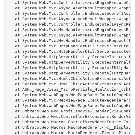
   at System.Web.Mvc.Controller.<>c.<BeginExecuteCore
   at System.Web.Mvc.Async.AsyncResultWrapper.Wrapped
   at System.Web.Mvc.Controller.EndExecuteCore(IAsync
   at System.Web.Mvc.Async.AsyncResultWrapper.Wrapped
   at System.Web.Mvc.Controller.EndExecute(IAsyncResu
   at System.Web.Mvc.MvcHandler.<>c.<BeginProcessRequ
   at System.Web.Mvc.Async.AsyncResultWrapper.Wrapped
   at System.Web.Mvc.MvcHandler.EndProcessRequest(IAs
   at System.Web.Mvc.HttpHandlerUtil.ServerExecuteHtt
   at System.Web.Mvc.HttpHandlerUtil.ServerExecuteHtt
   at System.Web.HttpServerUtility.ExecuteInternal(IH
   at System.Web.HttpServerUtility.ExecuteInternal(IH
   at System.Web.HttpServerUtility.Execute(IHttpHandl
   at System.Web.HttpServerUtility.Execute(IHttpHandl
   at System.Web.Mvc.Html.ChildActionExtensions.Actio
   at System.Web.Mvc.Html.ChildActionExtensions.Actio
   at ASP._Page_Views_MacroPartials_HtmlAction_cshtml
   at System.Web.WebPages.WebPageBase.ExecutePageHier
   at System.Web.Mvc.WebViewPage.ExecutePageHierarchy
   at System.Web.WebPages.WebPageBase.ExecutePageHier
   at Umbraco.Web.Mvc.ProfilingView.Render(ViewContex
   at Umbraco.Web.Mvc.ControllerExtensions.RenderView
   at Umbraco.Web.Macros.PartialViewMacroEngine.Execu
   at Umbraco.Web.Macros.MacroRenderer.<>c__DisplayCl
   at Umbraco.Web.Macros.MacroRenderer.ExecuteProfile