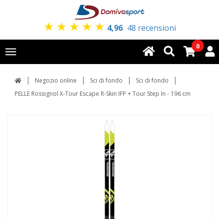
★
★
★
★
★
4,96
48 recensioni
0
Toggle
navigation
Negozio online
Sci di fondo
Sci di fondo
PELLE Rossignol X-Tour Escape R-Skin IFP + Tour Step In - 196 cm