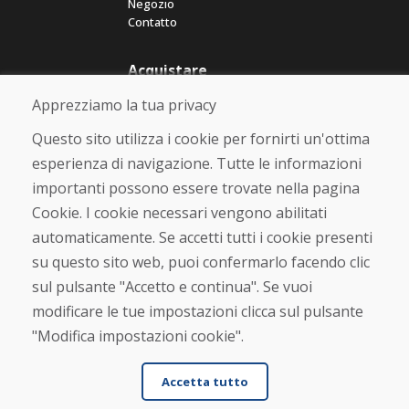
Negozio
Contatto
Acquistare
Negozio online
Apprezziamo la tua privacy
Termini e condizioni commerciali
Spedizione e pagamento
Questo sito utilizza i cookie per fornirti un'ottima
Rimostranza
esperienza di navigazione. Tutte le informazioni
Reso e cambio merce
importanti possono essere trovate nella pagina
Protezione dei dati personali
Cookies
Cookie. I cookie necessari vengono abilitati
automaticamente. Se accetti tutti i cookie presenti
Verificato dai clienti
su questo sito web, puoi confermarlo facendo clic
★
★
★
★
★
sul pulsante "Accetto e continua". Se vuoi
modificare le tue impostazioni clicca sul pulsante
"Modifica impostazioni cookie".
Accetta tutto