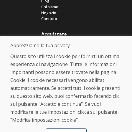
Blog
Chi siamo
Negozio
Contatto
Acquistare
Negozio online
Apprezziamo la tua privacy
Termini e condizioni commerciali
Spedizione e pagamento
Questo sito utilizza i cookie per fornirti un'ottima
Rimostranza
esperienza di navigazione. Tutte le informazioni
Reso e cambio merce
importanti possono essere trovate nella pagina
Protezione dei dati personali
Cookies
Cookie. I cookie necessari vengono abilitati
automaticamente. Se accetti tutti i cookie presenti
Verificato dai clienti
su questo sito web, puoi confermarlo facendo clic
★
★
★
★
★
sul pulsante "Accetto e continua". Se vuoi
modificare le tue impostazioni clicca sul pulsante
"Modifica impostazioni cookie".