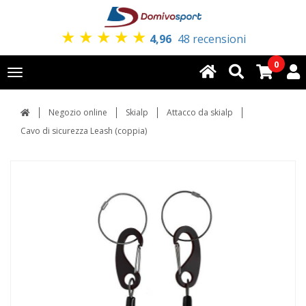
★
★
★
★
★
4,96
48 recensioni
0
Toggle
navigation
Negozio online
Skialp
Attacco da skialp
Cavo di sicurezza Leash (coppia)