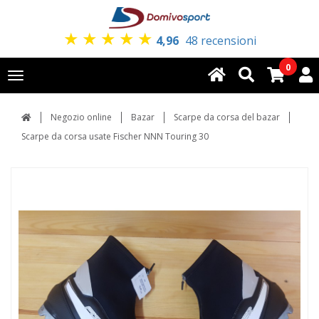
★
★
★
★
★
4,96
48 recensioni
0
Toggle
navigation
Negozio online
Bazar
Scarpe da corsa del bazar
Scarpe da corsa usate Fischer NNN Touring 30