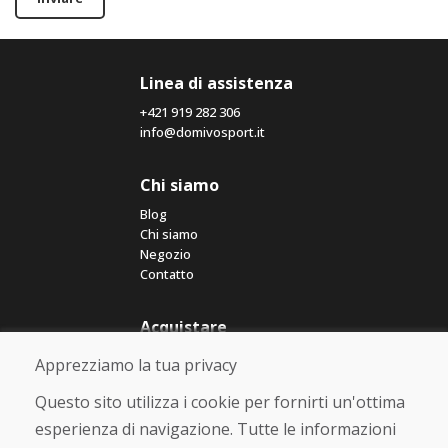
Linea di assistenza
+421 919 282 306
info@domivosport.it
Chi siamo
Blog
Chi siamo
Negozio
Contatto
Acquistare
Negozio online
Apprezziamo la tua privacy
Termini e condizioni commerciali
Spedizione e pagamento
Questo sito utilizza i cookie per fornirti un'ottima
Rimostranza
esperienza di navigazione. Tutte le informazioni
Reso e cambio merce