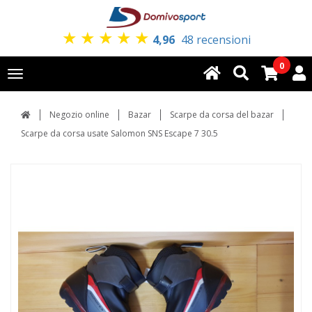
★
★
★
★
★
4,96
48 recensioni
0
Toggle
navigation
Negozio online
Bazar
Scarpe da corsa del bazar
Scarpe da corsa usate Salomon SNS Escape 7 30.5