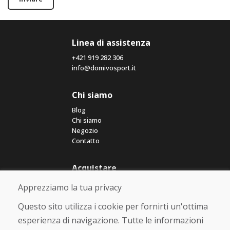
Linea di assistenza
+421 919 282 306
info@domivosport.it
Chi siamo
Blog
Chi siamo
Negozio
Contatto
Acquistare
Negozio online
Apprezziamo la tua privacy
Termini e condizioni commerciali
Spedizione e pagamento
Questo sito utilizza i cookie per fornirti un'ottima
Rimostranza
esperienza di navigazione. Tutte le informazioni
Reso e cambio merce