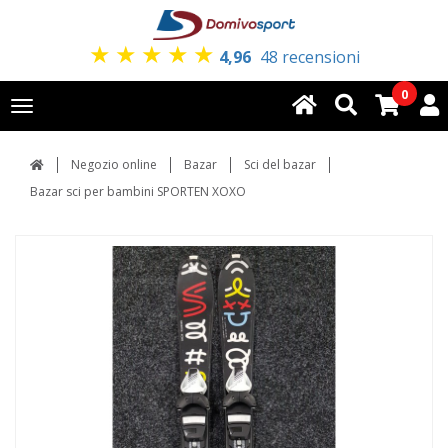
★
★
★
★
★
4,96
48 recensioni
0
Toggle
navigation
Negozio online
Bazar
Sci del bazar
Bazar sci per bambini SPORTEN XOXO