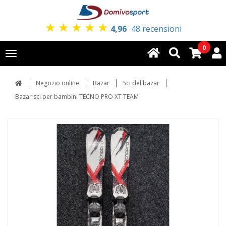
★
★
★
★
★
4,96
48 recensioni
0
Toggle
navigation
Negozio online
Bazar
Sci del bazar
Bazar sci per bambini TECNO PRO XT TEAM