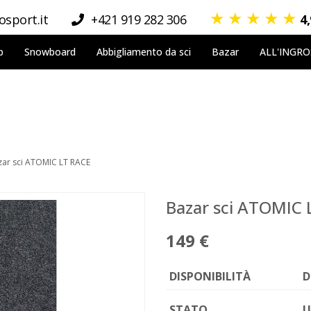
★
★
★
★
★
sport.it
+421 919 282 306
4
p
Snowboard
Abbigliamento da sci
Bazar
ALL'INGR
zar sci ATOMIC LT RACE
Bazar sci ATOMIC 
149 €
DISPONIBILITÀ
D
STATO
U