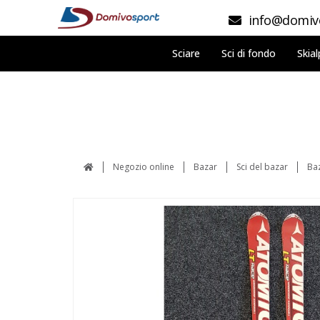
info@domivo
Sciare
Sci di fondo
Skial
Negozio online
Bazar
Sci del bazar
Ba