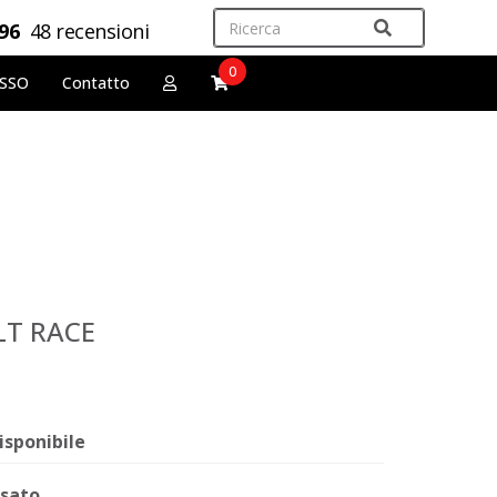
,96
48 recensioni
0
OSSO
Contatto
LT RACE
isponibile
sato