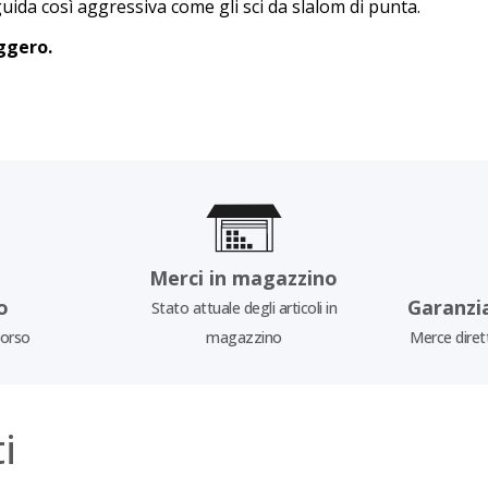
uida così aggressiva come gli sci da slalom di punta.
ggero.
Merci in magazzino
o
Garanzi
Stato attuale degli articoli in
borso
magazzino
Merce diret
i