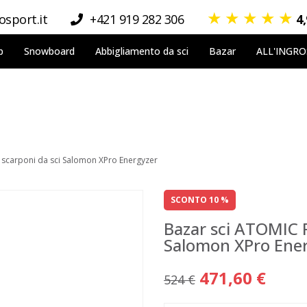
★
★
★
★
★
sport.it
+421 919 282 306
4
p
Snowboard
Abbigliamento da sci
Bazar
ALL'INGR
 scarponi da sci Salomon XPro Energyzer
SCONTO 10 %
Bazar sci ATOMIC R
Salomon XPro Ene
471,60 €
524 €