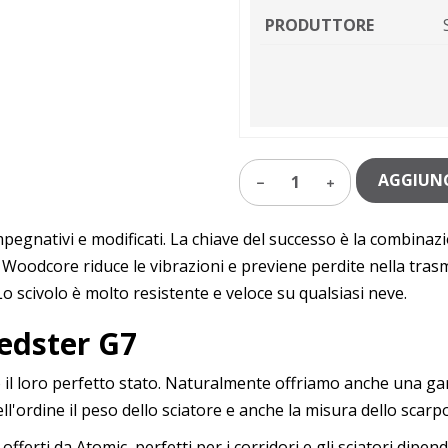
PRODUTTORE
AGGIUNG
1
pegnativi e modificati. La chiave del successo è la combinazi
Woodcore riduce le vibrazioni e previene perdite nella trasmis
o scivolo è molto resistente e veloce su qualsiasi neve.
Redster G7
mo il loro perfetto stato. Naturalmente offriamo anche una ga
ell'ordine il peso dello sciatore e anche la misura dello scarp
i offerti da Atomic, perfetti per i corridori e gli sciatori dipen