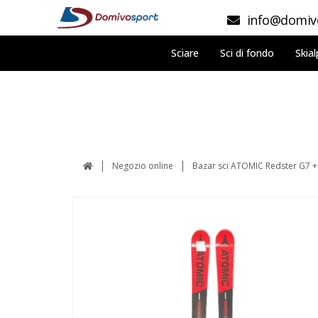
info@domivo
Sciare
Sci di fondo
Skial
Negozio online
Bazar sci ATOMIC Redster G7 +