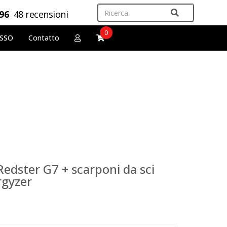
,96
48 recensioni
0
OSSO
Contatto
edster G7 + scarponi da sci
rgyzer