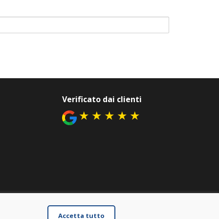
Verificato dai clienti
★
★
★
★
★
Accetta tutto