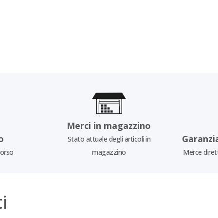
Merci in magazzino
o
Garanzi
Stato attuale degli articoli in
borso
magazzino
Merce diret
i