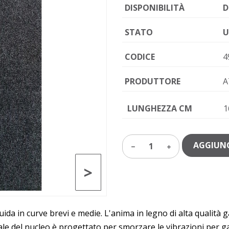
DISPONIBILITÀ
D
STATO
U
CODICE
4
PRODUTTORE
A
LUNGHEZZA CM
1
AGGIUNG
1
>
uida in curve brevi e medie. L'anima in legno di alta qualità 
rale del nucleo è progettato per smorzare le vibrazioni per gar