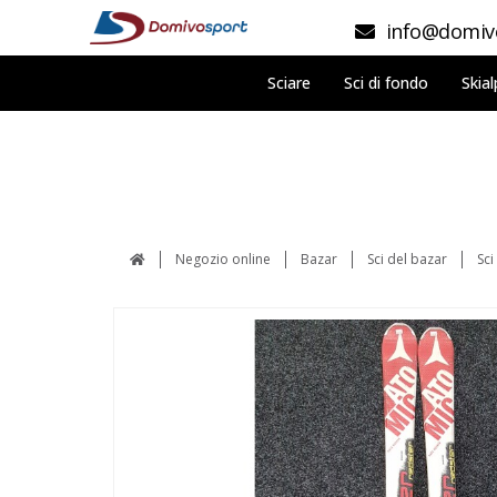
info@domivo
Sciare
Sci di fondo
Skial
Negozio online
Bazar
Sci del bazar
Sc