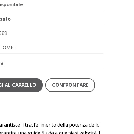
isponibile
sato
989
TOMIC
66
I AL CARRELLO
CONFRONTARE
garantisce il trasferimento della potenza dello
antire una guida fluida a qualsiasi velocità. Il