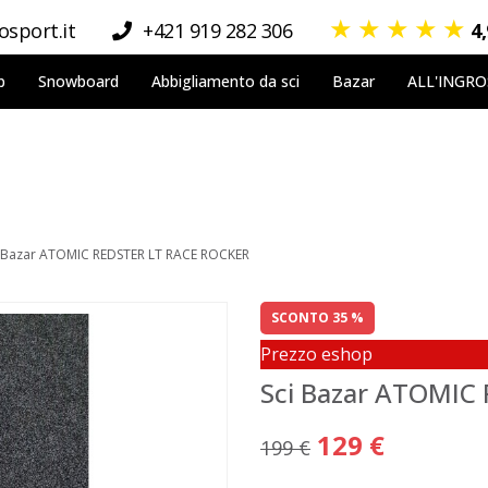
★
★
★
★
★
sport.it
+421 919 282 306
4
p
Snowboard
Abbigliamento da sci
Bazar
ALL'INGR
i Bazar ATOMIC REDSTER LT RACE ROCKER
SCONTO 35 %
Prezzo eshop
Sci Bazar ATOMIC
129 €
199 €