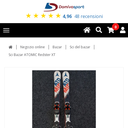
★
★
★
★
★
4,96
48 recensioni
0
Toggle
navigation
Negozio online
Bazar
Sci del bazar
Sci Bazar ATOMIC Redster XT