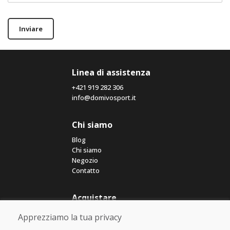
Inviare
Linea di assistenza
+421 919 282 306
info@domivosport.it
Chi siamo
Blog
Chi siamo
Negozio
Contatto
Acquistare
Negozio online
Apprezziamo la tua privacy
Termini e condizioni commerciali