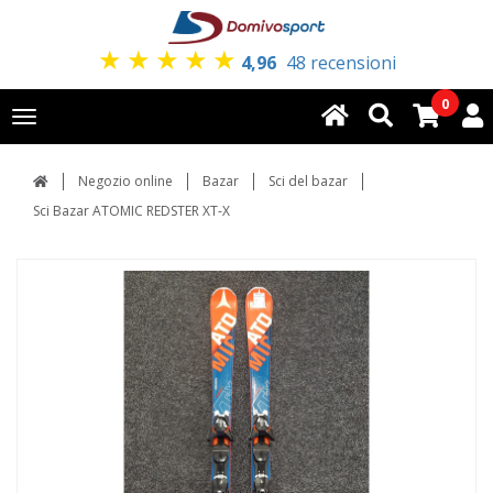
★
★
★
★
★
4,96
48 recensioni
0
Toggle
navigation
Negozio online
Bazar
Sci del bazar
Sci Bazar ATOMIC REDSTER XT-X