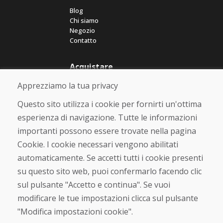
Blog
Chi siamo
Negozio
Contatto
Acquistare
Negozio online
Apprezziamo la tua privacy
Termini e condizioni commerciali
Spedizione e pagamento
Questo sito utilizza i cookie per fornirti un'ottima
Rimostranza
esperienza di navigazione. Tutte le informazioni
Reso e cambio merce
importanti possono essere trovate nella pagina
Protezione dei dati personali
Cookies
Cookie. I cookie necessari vengono abilitati
automaticamente. Se accetti tutti i cookie presenti
Verificato dai clienti
su questo sito web, puoi confermarlo facendo clic
★
★
★
★
★
sul pulsante "Accetto e continua". Se vuoi
modificare le tue impostazioni clicca sul pulsante
"Modifica impostazioni cookie".