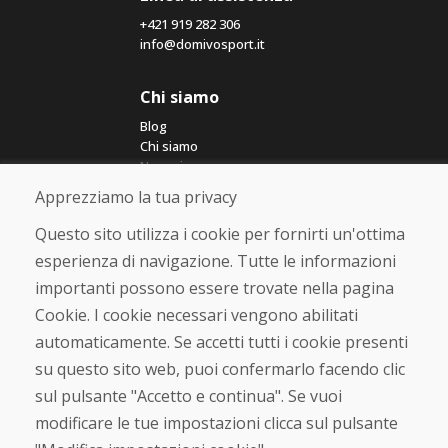
+421 919 282 306
info@domivosport.it
Chi siamo
Blog
Chi siamo
Negozio
Contatto
Apprezziamo la tua privacy
Questo sito utilizza i cookie per fornirti un'ottima
Acquistare
esperienza di navigazione. Tutte le informazioni
Negozio online
importanti possono essere trovate nella pagina
Termini e condizioni commerciali
Spedizione e pagamento
Cookie. I cookie necessari vengono abilitati
Rimostranza
automaticamente. Se accetti tutti i cookie presenti
Reso e cambio merce
su questo sito web, puoi confermarlo facendo clic
Protezione dei dati personali
Cookies
sul pulsante "Accetto e continua". Se vuoi
modificare le tue impostazioni clicca sul pulsante
Verificato dai clienti