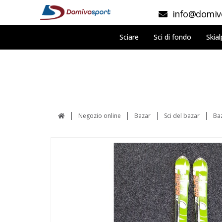
info@domivo
Sciare
Sci di fondo
Skial
Negozio online
Bazar
Sci del bazar
Ba