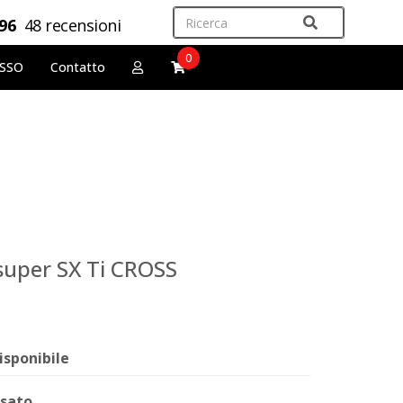
,96
48 recensioni
0
OSSO
Contatto
super SX Ti CROSS
isponibile
sato