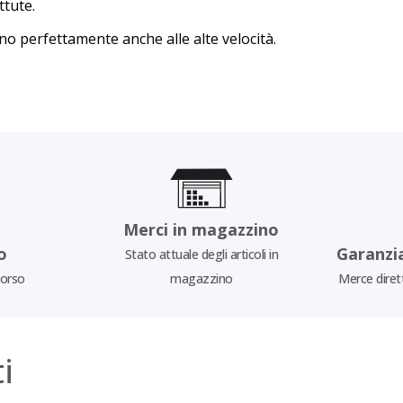
ttute.
no perfettamente anche alle alte velocità.
Merci in magazzino
o
Garanzi
Stato attuale degli articoli in
borso
magazzino
Merce diret
i