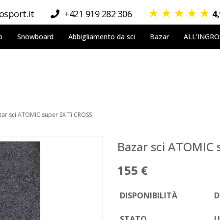
★
★
★
★
★
sport.it
+421 919 282 306
4
p
Snowboard
Abbigliamento da sci
Bazar
ALL'INGR
zar sci ATOMIC super SX Ti CROSS
Bazar sci ATOMIC 
155 €
DISPONIBILITÀ
D
STATO
U