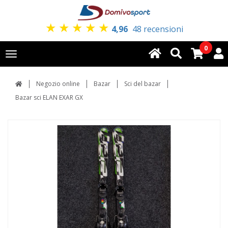
★
★
★
★
★
4,96
48 recensioni
0
Toggle
navigation
Negozio online
Bazar
Sci del bazar
Bazar sci ELAN EXAR GX