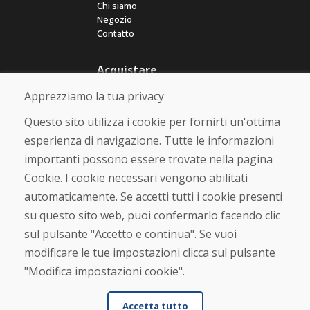
Chi siamo
Negozio
Contatto
Acquistare
Negozio online
Apprezziamo la tua privacy
Termini e condizioni commerciali
Spedizione e pagamento
Questo sito utilizza i cookie per fornirti un'ottima
Rimostranza
esperienza di navigazione. Tutte le informazioni
Reso e cambio merce
importanti possono essere trovate nella pagina
Protezione dei dati personali
Cookies
Cookie. I cookie necessari vengono abilitati
automaticamente. Se accetti tutti i cookie presenti
Verificato dai clienti
su questo sito web, puoi confermarlo facendo clic
★
★
★
★
★
sul pulsante "Accetto e continua". Se vuoi
modificare le tue impostazioni clicca sul pulsante
"Modifica impostazioni cookie".
Accetta tutto