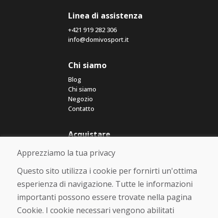
Linea di assistenza
+421 919 282 306
info@domivosport.it
Chi siamo
Blog
Chi siamo
Negozio
Contatto
Acquistare
Negozio online
Apprezziamo la tua privacy
Termini e condizioni commerciali
Spedizione e pagamento
Questo sito utilizza i cookie per fornirti un'ottima
Rimostranza
esperienza di navigazione. Tutte le informazioni
Reso e cambio merce
importanti possono essere trovate nella pagina
Protezione dei dati personali
Cookies
Cookie. I cookie necessari vengono abilitati