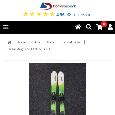
★
★
★
★
★
4,96
48 recensioni
0
Toggle
navigation
Negozio online
Bazar
Sci del bazar
Bazar degli sci ELAN ESPLORA