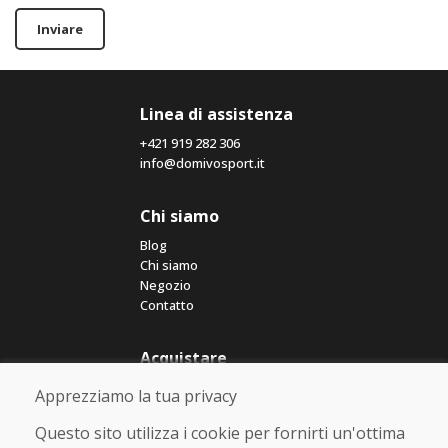
Inviare
Linea di assistenza
+421 919 282 306
info@domivosport.it
Chi siamo
Blog
Chi siamo
Negozio
Contatto
Acquistare
Negozio online
Apprezziamo la tua privacy
Termini e condizioni commerciali
Spedizione e pagamento
Questo sito utilizza i cookie per fornirti un'ottima
Rimostranza