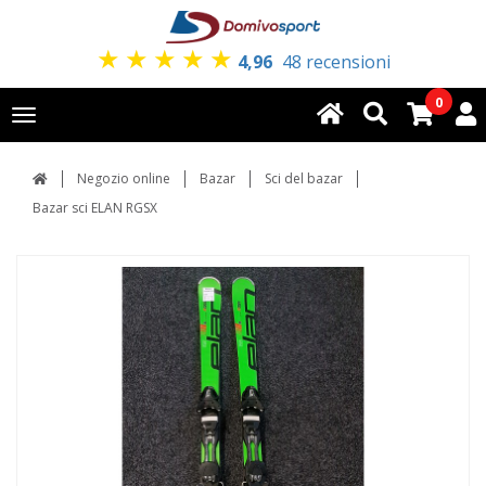
★
★
★
★
★
4,96
48 recensioni
0
Toggle
navigation
Negozio online
Bazar
Sci del bazar
Bazar sci ELAN RGSX