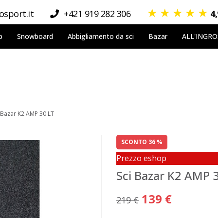
★
★
★
★
★
sport.it
+421 919 282 306
4
p
Snowboard
Abbigliamento da sci
Bazar
ALL'INGR
 Bazar K2 AMP 30 LT
SCONTO 36 %
Prezzo eshop
Sci Bazar K2 AMP 
139 €
219 €