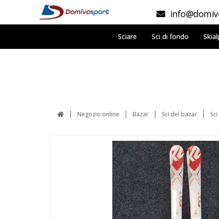
info@domivo
Sciare
Sci di fondo
Skial
Negozio online
Bazar
Sci del bazar
Sci