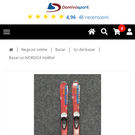
★
★
★
★
★
4,96
48 recensioni
0
Toggle
navigation
Negozio online
Bazar
Sci del bazar
Bazar sci NORDICA HotRot