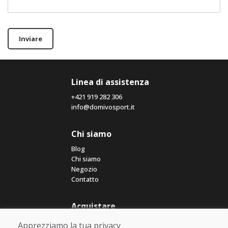
Inviare
Linea di assistenza
+421 919 282 306
info@domivosport.it
Chi siamo
Blog
Chi siamo
Negozio
Contatto
Acquistare
Negozio online
Apprezziamo la tua privacy