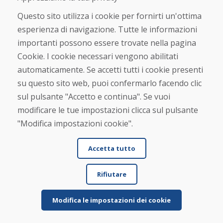
Termini e condizioni commerciali
Spedizione e pagamento
Questo sito utilizza i cookie per fornirti un'ottima
Rimostranza
esperienza di navigazione. Tutte le informazioni
Reso e cambio merce
importanti possono essere trovate nella pagina
Protezione dei dati personali
Cookies
Cookie. I cookie necessari vengono abilitati
automaticamente. Se accetti tutti i cookie presenti
Verificato dai clienti
su questo sito web, puoi confermarlo facendo clic
★
★
★
★
★
sul pulsante "Accetto e continua". Se vuoi
modificare le tue impostazioni clicca sul pulsante
"Modifica impostazioni cookie".
Accetta tutto
Rifiutare
© DOMIVOSPORT 2026, tutti i diritti riservati
DUFEKSOFT
-
creazione di siti web
,
creazione di e-shop
Modifica le impostazioni dei cookie