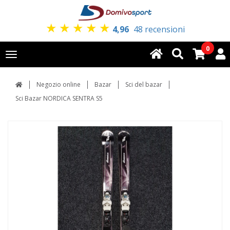
★
★
★
★
★
4,96
48 recensioni
0
Toggle
navigation
Negozio online
Bazar
Sci del bazar
Sci Bazar NORDICA SENTRA S5