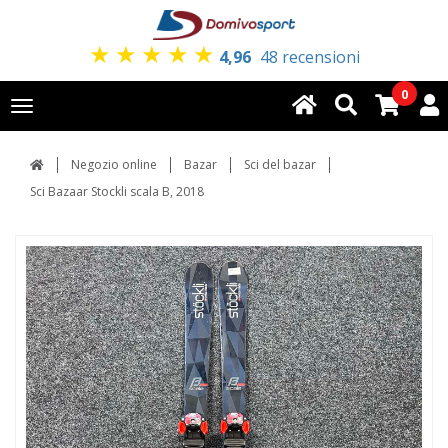
★
★
★
★
★
4,96
48 recensioni
0
Toggle
navigation
Negozio online
Bazar
Sci del bazar
Sci Bazaar Stockli scala B, 2018