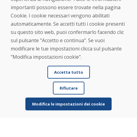
Negozio online
importanti possono essere trovate nella pagina
Termini e condizioni commerciali
Spedizione e pagamento
Cookie. I cookie necessari vengono abilitati
Rimostranza
automaticamente. Se accetti tutti i cookie presenti
Reso e cambio merce
su questo sito web, puoi confermarlo facendo clic
Protezione dei dati personali
Cookies
sul pulsante "Accetto e continua". Se vuoi
modificare le tue impostazioni clicca sul pulsante
Verificato dai clienti
"Modifica impostazioni cookie".
★
★
★
★
★
Accetta tutto
Rifiutare
Modifica le impostazioni dei cookie
© DOMIVOSPORT 2026, tutti i diritti riservati
DUFEKSOFT
-
creazione di siti web
,
creazione di e-shop