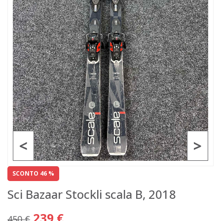
<
>
SCONTO 46 %
Sci Bazaar Stockli scala B, 2018
239 €
450 €