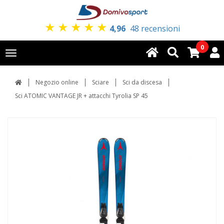
★
★
★
★
★
4,96
48 recensioni
0
Toggle
navigation
Negozio online
Sciare
Sci da discesa
Sci ATOMIC VANTAGE JR + attacchi Tyrolia SP 45