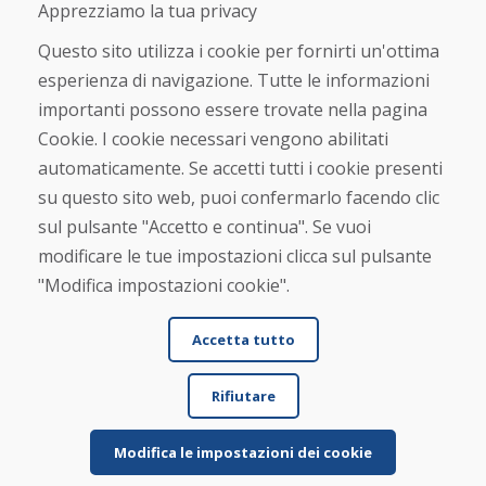
Negozio online
Apprezziamo la tua privacy
Termini e condizioni commerciali
Spedizione e pagamento
Questo sito utilizza i cookie per fornirti un'ottima
Rimostranza
esperienza di navigazione. Tutte le informazioni
Reso e cambio merce
importanti possono essere trovate nella pagina
Protezione dei dati personali
Cookies
Cookie. I cookie necessari vengono abilitati
automaticamente. Se accetti tutti i cookie presenti
Verificato dai clienti
su questo sito web, puoi confermarlo facendo clic
★
★
★
★
★
sul pulsante "Accetto e continua". Se vuoi
modificare le tue impostazioni clicca sul pulsante
"Modifica impostazioni cookie".
Accetta tutto
Rifiutare
© DOMIVOSPORT 2026, tutti i diritti riservati
DUFEKSOFT
-
creazione di siti web
,
creazione di e-shop
Modifica le impostazioni dei cookie