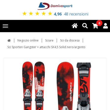
★
★
★
★
★
4,96
48 recensioni
0
Toggle
navigation
Negozio online
Sciare
Sci da discesa
Sci Sporten Gangster + attacchi SX4,5 Solid nero/argento