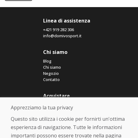
Linea di assistenza
+421 919 282 306
info@domivosport.it
Chi siamo
Blog
Chi siamo
Negozio
Contatto
Acquistare
Negozio online
Apprezziamo la tua privacy
Termini e condizioni commerciali
Spedizione e pagamento
Questo sito utilizza i cookie per fornirti un'ottima
Rimostranza
esperienza di navigazione. Tutte le informazioni
Reso e cambio merce
importanti possono essere trovate nella pagina
Protezione dei dati personali