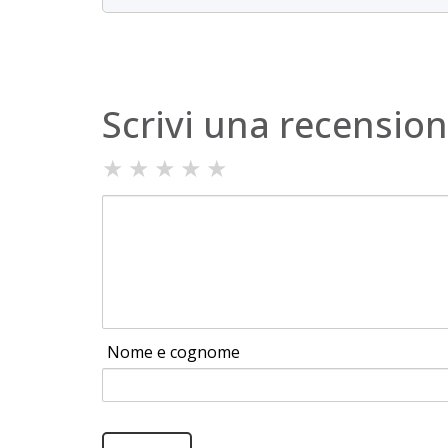
Scrivi una recensio
★
★
★
★
★
Nome e cognome