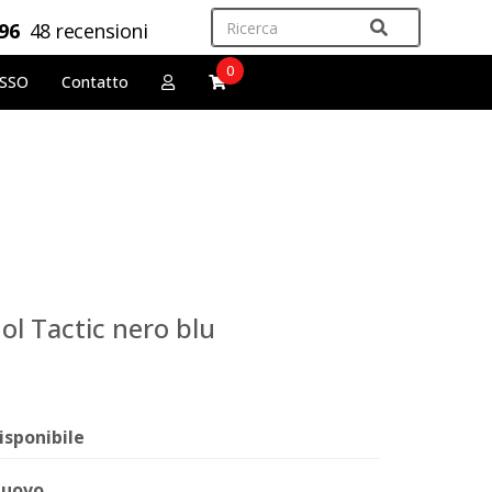
,96
48 recensioni
0
OSSO
Contatto
ol Tactic nero blu
isponibile
uovo