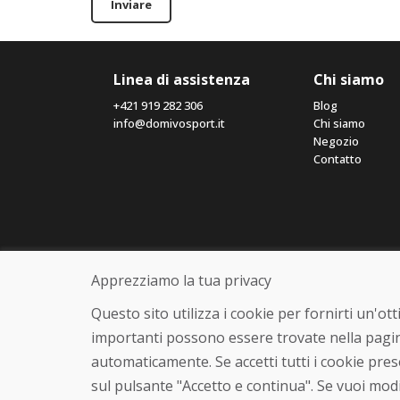
Inviare
Linea di assistenza
Chi siamo
+421 919 282 306
Blog
info@domivosport.it
Chi siamo
Negozio
Contatto
Apprezziamo la tua privacy
Questo sito utilizza i cookie per fornirti un'o
importanti possono essere trovate nella pagin
automaticamente. Se accetti tutti i cookie pre
sul pulsante "Accetto e continua". Se vuoi modi