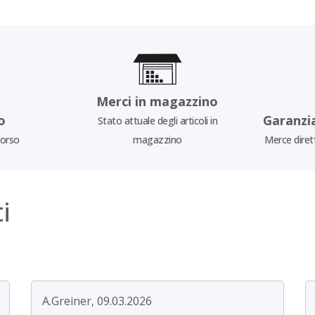
Merci in magazzino
o
Garanzi
Stato attuale degli articoli in
borso
magazzino
Merce diret
i
A.Greiner, 09.03.2026