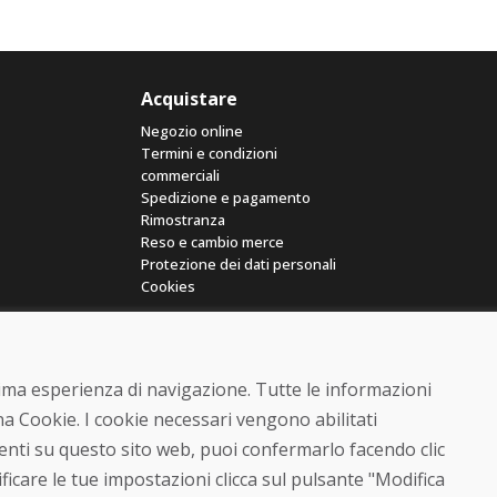
Acquistare
Negozio online
Termini e condizioni
commerciali
Spedizione e pagamento
Rimostranza
Reso e cambio merce
Protezione dei dati personali
Cookies
ttima esperienza di navigazione. Tutte le informazioni
a Cookie. I cookie necessari vengono abilitati
senti su questo sito web, puoi confermarlo facendo clic
© DOMIVOSPORT 2026, tutti i diritti riservati
ficare le tue impostazioni clicca sul pulsante "Modifica
DUFEKSOFT
-
creazione di siti web
,
creazione di e-shop