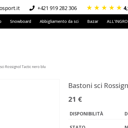
★
★
★
★
★
sport.it
+421 919 282 306
4
p
Snowboard
Abbigliamento da sci
Bazar
ALL'INGR
sci Rossignol Tactic nero blu
Bastoni sci Rossign
21 €
DISPONIBILITÀ
D
STATO
N