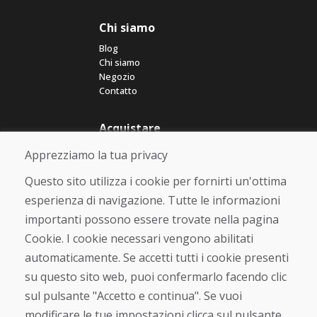
Chi siamo
Blog
Chi siamo
Negozio
Contatto
Acquistare
Negozio online
Apprezziamo la tua privacy
Termini e condizioni commerciali
Spedizione e pagamento
Questo sito utilizza i cookie per fornirti un'ottima
Rimostranza
esperienza di navigazione. Tutte le informazioni
Reso e cambio merce
importanti possono essere trovate nella pagina
Protezione dei dati personali
Cookies
Cookie. I cookie necessari vengono abilitati
automaticamente. Se accetti tutti i cookie presenti
Verificato dai clienti
su questo sito web, puoi confermarlo facendo clic
★
★
★
★
★
sul pulsante "Accetto e continua". Se vuoi
modificare le tue impostazioni clicca sul pulsante