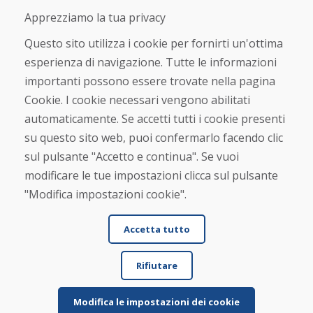
Negozio online
Apprezziamo la tua privacy
Termini e condizioni commerciali
Spedizione e pagamento
Questo sito utilizza i cookie per fornirti un'ottima
Rimostranza
esperienza di navigazione. Tutte le informazioni
Reso e cambio merce
importanti possono essere trovate nella pagina
Protezione dei dati personali
Cookies
Cookie. I cookie necessari vengono abilitati
automaticamente. Se accetti tutti i cookie presenti
Verificato dai clienti
su questo sito web, puoi confermarlo facendo clic
★
★
★
★
★
sul pulsante "Accetto e continua". Se vuoi
modificare le tue impostazioni clicca sul pulsante
"Modifica impostazioni cookie".
Accetta tutto
Rifiutare
© DOMIVOSPORT 2026, tutti i diritti riservati
DUFEKSOFT
-
creazione di siti web
,
creazione di e-shop
Modifica le impostazioni dei cookie