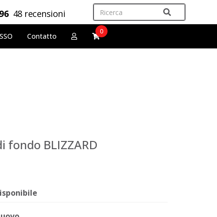
,96
48 recensioni
0
OSSO
Contatto
 di fondo BLIZZARD
isponibile
uovo