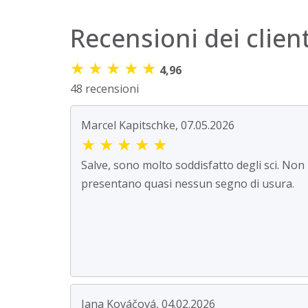
Recensioni dei client
★
★
★
★
★
4,96
48 recensioni
Marcel Kapitschke, 07.05.2026
★
★
★
★
★
Salve, sono molto soddisfatto degli sci. Non
presentano quasi nessun segno di usura.
Jana Kováčová, 04.02.2026