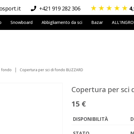
★
★
★
★
★
sport.it
+421 919 282 306
4
p
Snowboard
Abbigliamento da sci
Bazar
ALL'INGR
i fondo
Copertura per sci di fondo BLIZZARD
Copertura per sci
15 €
DISPONIBILITÀ
D
STATO
N