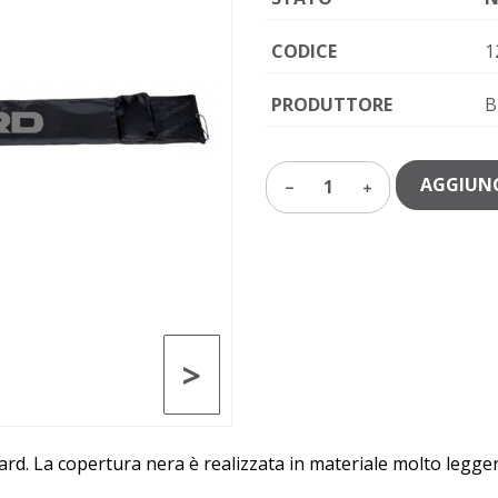
CODICE
1
PRODUTTORE
B
AGGIUNG
1
>
zard. La copertura nera è realizzata in materiale molto legg