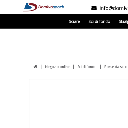
info@domivo
Sciare
Sci di fondo
Skial
Negozio online
Sci di fondo
Borse da sci d