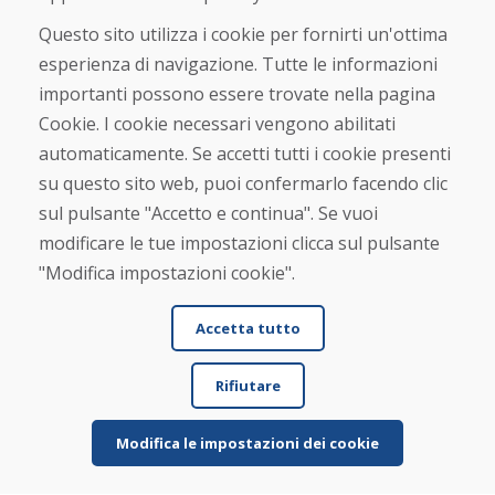
Questo sito utilizza i cookie per fornirti un'ottima
Acquistare
esperienza di navigazione. Tutte le informazioni
Negozio online
importanti possono essere trovate nella pagina
Termini e condizioni commerciali
Spedizione e pagamento
Cookie. I cookie necessari vengono abilitati
Rimostranza
automaticamente. Se accetti tutti i cookie presenti
Reso e cambio merce
su questo sito web, puoi confermarlo facendo clic
Protezione dei dati personali
Cookies
sul pulsante "Accetto e continua". Se vuoi
modificare le tue impostazioni clicca sul pulsante
Verificato dai clienti
"Modifica impostazioni cookie".
★
★
★
★
★
Accetta tutto
Rifiutare
Modifica le impostazioni dei cookie