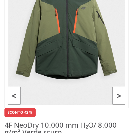
<
>
SCONTO 42 %
4F NeoDry 10.000 mm H₂O/ 8.000
g/m² Verde scuro