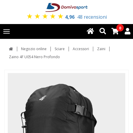
★
★
★
★
★
4,96
48 recensioni
0
Toggle
navigation
Negozio online
Sciare
Accessori
Zaini
Zaino 4F U054 Nero Profondo