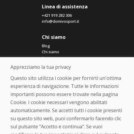
Linea di assistenza
+421 919 282 306
info@domivosport.it
Chi siamo
Blog
Chi siamo
Negozio
Contatto
Apprezziamo la tua privacy
Questo sito utilizza i cookie per fornirti un'ottima
Acquistare
esperienza di navigazione. Tutte le informazioni
Negozio online
importanti possono essere trovate nella pagina
Termini e condizioni commerciali
Spedizione e pagamento
Cookie. I cookie necessari vengono abilitati
Rimostranza
automaticamente. Se accetti tutti i cookie presenti
Reso e cambio merce
su questo sito web, puoi confermarlo facendo clic
Protezione dei dati personali
Cookies
sul pulsante "Accetto e continua". Se vuoi