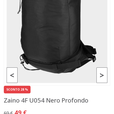
<
>
SCONTO 28 %
Zaino 4F U054 Nero Profondo
49 €
69 €